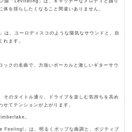
ション曲「Levitating」は、キャッチーなメロディと踊り
に体を揺らしたくなること間違いありません。
art Now」は、ユーロディスコのような陽気なサウンドと、自
くれます。
、パンクロックの名曲で、力強いボーカルと激しいギターサウ
。
Drive」は、そのタイトル通り、ドライブを楽しむ気持ちを高め
わせてテンションが上がります。
 Timberlake。
Stop the Feeling!」は、明るくポップな曲調と、ポジティブ