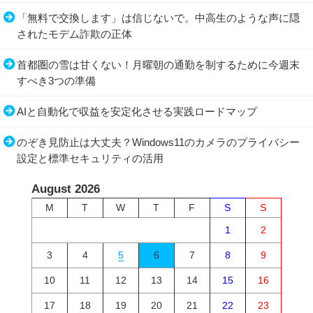
「無料で交換します」は信じないで。中高生のような声に隠
されたモデム詐欺の正体
首都圏の雪は甘くない！月曜朝の通勤を制するために今週末
すべき3つの準備
AIと自動化で収益を安定化させる実践ロードマップ
のぞき見防止は大丈夫？Windows11のカメラのプライバシー
設定と標準セキュリティの活用
August 2026
M
T
W
T
F
S
S
1
2
3
4
5
6
7
8
9
10
11
12
13
14
15
16
17
18
19
20
21
22
23