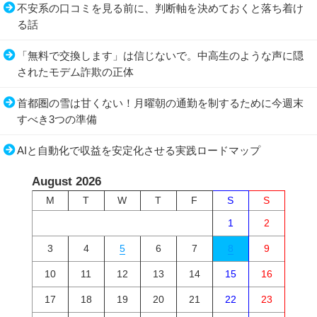
不安系の口コミを見る前に、判断軸を決めておくと落ち着け
る話
「無料で交換します」は信じないで。中高生のような声に隠
されたモデム詐欺の正体
首都圏の雪は甘くない！月曜朝の通勤を制するために今週末
すべき3つの準備
AIと自動化で収益を安定化させる実践ロードマップ
August 2026
M
T
W
T
F
S
S
1
2
3
4
5
6
7
8
9
10
11
12
13
14
15
16
17
18
19
20
21
22
23