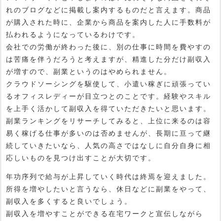
れのブログなどに掲載し案内するものだと言えます。商品
が購入された時に、企業から商品を案内した人に手数料が
払われるようになっているわけです。
会社での労働が終わった後に、別の仕事に時間を費やすの
は苦痛を伴うだろうと考えますが、精進した分だけ副収入
が増すので、副業というのはやめられません。
クラウドソーシングを駆使して、小遣い稼ぎに頑張ってい
るオフィスレディーが目立つとのことです。経験やスキル
を上手く活かして副収入を得ていただきたいと思います。
副業ランキングをリサーチしてみると、上位に来るのは容
易く稼げる仕事が多いのは否めませんが、長期に亘って継
続していきたいなら、人気の高さではなしに自分自身に相
応しいものを見つけ出すことが大切です。
年功序列で給与が上昇していく時代は終焉を迎えました。
所得を増やしたいと言うなら、休日などに副業をやって、
副収入を多くすると良いでしょう。
副収入を増やすことができる在宅ワークと宣伝しながら