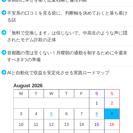
不安系の口コミを見る前に、判断軸を決めておくと落ち着け
る話
「無料で交換します」は信じないで。中高生のような声に隠
されたモデム詐欺の正体
首都圏の雪は甘くない！月曜朝の通勤を制するために今週末
すべき3つの準備
AIと自動化で収益を安定化させる実践ロードマップ
August 2026
M
T
W
T
F
S
S
1
2
3
4
5
6
7
8
9
10
11
12
13
14
15
16