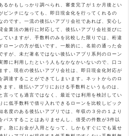
あるかもしっかり調べられ、審査完了が１か月後とい
がピンチになっても、即日現金化を行ってくれるの
なのです。一流の後払いアプリ会社であれば、安心し
貸金業法の施行に対応して、後払いアプリ会社並びに
していますが、手数料のみを比較した限りでは、桁違
ドローンの方が低いです。一般的に、名前の通った会
ですが、未だ著名ではない後払いアプリ系列のローン
実際に利用したという人もなかなかいないので、口コ
ます。現在の後払いアプリ会社は、即日現金化対応が
を調達することができてしまいます。ネットからのロ
できます。後払いアプリにおける手数料というものは、
と言っても過言ではなく、最近では利用を検討してい
りに低手数料で借り入れできるローンを比較しピック
知名度のある後払いアプリでは、年収の３分の１より
をパスすることはありませんし、借受の件数が3件以
す。急にお金が入用となって、しかもすぐにでも返せ
後払いアプリが提供する低手数料ですらない手数料無