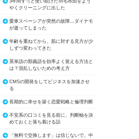
3年間ずっと使い続けた羽毛布団をよう
やくクリーニングに出した
愛車スペーシアが突然の故障…ダイナモ
が逝ってしまった
年齢を重ねてから、肌に対する見方が少
しずつ変わってきた
英単語の類義語を効率よく覚える方法と
は？混乱しないための考え方
CMSの開発をしてビジネスを加速させ
る
長期的に幸せを築く恋愛戦略と倫理判断
不安系の口コミを見る前に、判断軸を決
めておくと落ち着ける話
「無料で交換します」は信じないで。中