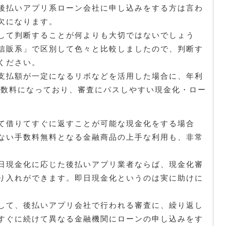
後払いアプリ系ローン会社に申し込みをする方は言わ
欠になります。
して判断することが何よりも大切ではないでしょう
信販系」で区別して色々と比較しましたので、判断す
ください。
支払額が一定になるリボなどを活用した場合に、年利
高手数料になっており、審査にパスしやすい現金化・ロー
。
て借りてすぐに返すことが可能な現金化をする場合
ない手数料無料となる金融商品の上手な利用も、非常
日現金化に応じた後払いアプリ業者ならば、現金化審
り入れができます。即日現金化というのは実に助けに
して、後払いアプリ会社で行われる審査に、繰り返し
すぐに続けて異なる金融機関にローンの申し込みをす