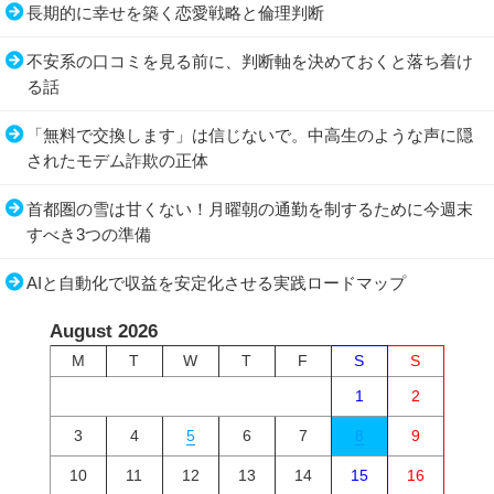
長期的に幸せを築く恋愛戦略と倫理判断
不安系の口コミを見る前に、判断軸を決めておくと落ち着け
る話
「無料で交換します」は信じないで。中高生のような声に隠
されたモデム詐欺の正体
首都圏の雪は甘くない！月曜朝の通勤を制するために今週末
すべき3つの準備
AIと自動化で収益を安定化させる実践ロードマップ
August 2026
M
T
W
T
F
S
S
1
2
3
4
5
6
7
8
9
10
11
12
13
14
15
16