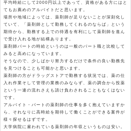
平均時給にして2000円以上であって、資格がある方にはと
てもお薦めのアルバイトだと思います。
場所や地域によっては、薬剤師が足りないことが深刻化し
ていて、「薬剤師として勤務してくれるのならば」という
期待から、勤務する上での待遇を有利にして薬剤師を進ん
で受け入れる地が結構あります。
薬剤師パートの時給というのは一般のパート職と比較して
みると高めになっています。
そうなので、少しばかり努力するだけで条件の良い勤務先
を見つけることも可能かと思います。
薬剤師の方がドラッグストアで勤務する状況では、薬の仕
入れ作業そして管理の業務のみならず、薬の調合から投薬
という一連の流れさえも請け負わされることもなくはない
です。
アルバイト・パートの薬剤師の仕事を多く抱えていますか
ら、それなりに高時給を期待して働くことができる案件が
様々探せるはずです。
大学病院に雇われている薬剤師の年収というものは安い。