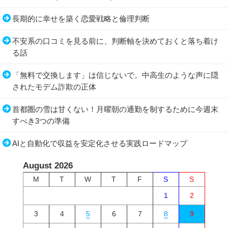
長期的に幸せを築く恋愛戦略と倫理判断
不安系の口コミを見る前に、判断軸を決めておくと落ち着け
る話
「無料で交換します」は信じないで。中高生のような声に隠
されたモデム詐欺の正体
首都圏の雪は甘くない！月曜朝の通勤を制するために今週末
すべき3つの準備
AIと自動化で収益を安定化させる実践ロードマップ
August 2026
M
T
W
T
F
S
S
1
2
3
4
5
6
7
8
9