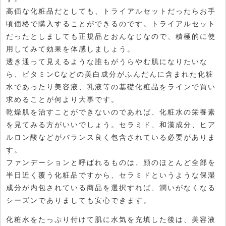
高価な化粧品だとしても、トライアルセットだったらお手
頃価格で購入することができるのです。トライアルセット
だったとしましても正規品とおんなじなので、積極的に使
用してみて効果を体感しましょう。
透き通って見えるような誰もがうらやむ肌になりたいな
ら、ビタミンCなどの美白成分がふんだんに含まれた化粧
水であったり美容液、乳液等の基礎化粧品をラインで買い
求めることが何より大事です。
乾燥肌を治すことができないのであれば、化粧水の栄養素
を見てみる方がいいでしょう。セラミド、和漢成分、ヒア
ルロン酸などがバランス良く包含されている必要がありま
す。
ファンデーションと呼ばれるものは、顔のほとんど全部を
半日近く覆う化粧品ですから、セラミドというような保湿
成分が内包されている商品を選択すれば、潤いがなくなる
シーズンでありましても安心できます。
化粧水をたっぷり付けて肌に水気を充填した後は、美容液