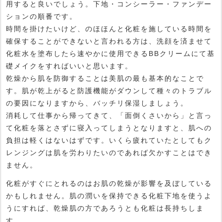
用すると良いでしょう。下地・コンシーラー・ファンデー
ションの順番です。
時間を掛けたいけど、のほほんと化粧を施している時間を
確保することができないと言われる方は、洗顔を済ませて
化粧水を塗布したら速やかに使用できるBBクリームにて基
礎メイクをすればいいと思います。
乾燥から肌を防御することは美肌の最も基本的なことで
す。肌が乾上がると防護機能がダウンして種々のトラブル
の要因になりますから、バッチリ保湿しましょう。
消耗して仕事から帰ってきて、「面倒くさいから」と言っ
て化粧を落とさずに寝入ってしまうとなりますと、肌への
負担は軽くはないはずです。いくら疲れていたとしてもク
レンジングは肌を労わりたいのであれば欠かすことはでき
ません。
化粧がすぐにとれるのはお肌の乾燥が影響を及ぼしている
かもしれません。肌の潤いを保持できる化粧下地を使うよ
うにすれば、乾燥肌の方であろうとも化粧は長持ちしま
す。