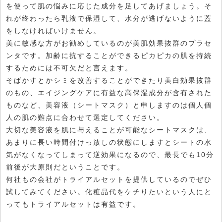
を使って肌の悩みに応じた成分を足してあげましょう。そ
れが終わったら乳液で保湿して、水分が逃げないように蓋
をしなければいけません。
美に敏感な方がお勧めしているのが美肌効果抜群のプラセ
ンタです。加齢に抗することができるピカピカの肌を持続
するためには不可欠だと言えます。
そばかすとかシミを改善することができたり美白効果抜群
のもの、エイジングケアに有益な高保湿成分が含有された
ものなど、美容液（シートマスク）と申しますのは個人個
人の肌の難点に合わせて選定してください。
大切な美容液を肌に与えることが可能なシートマスクは、
あまりに長い時間付けっ放しの状態にしますとシートの水
気がなくなってしまって逆効果になるので、最長でも10分
前後が大原則だということです。
何社もの会社がトライアルセットを提供しているのでぜひ
試してみてください。化粧品代をケチりたいという人にと
ってもトライアルセットは有益です。