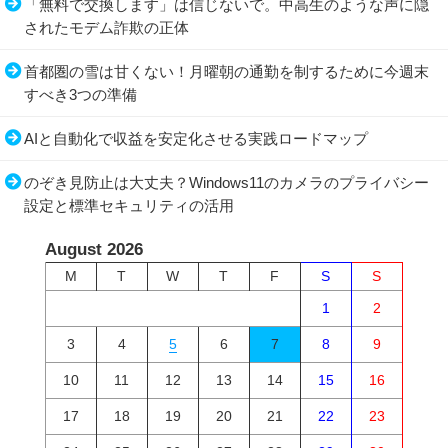
「無料で交換します」は信じないで。中高生のような声に隠
されたモデム詐欺の正体
首都圏の雪は甘くない！月曜朝の通勤を制するために今週末
すべき3つの準備
AIと自動化で収益を安定化させる実践ロードマップ
のぞき見防止は大丈夫？Windows11のカメラのプライバシー
設定と標準セキュリティの活用
August 2026
M
T
W
T
F
S
S
1
2
3
4
5
6
7
8
9
10
11
12
13
14
15
16
17
18
19
20
21
22
23