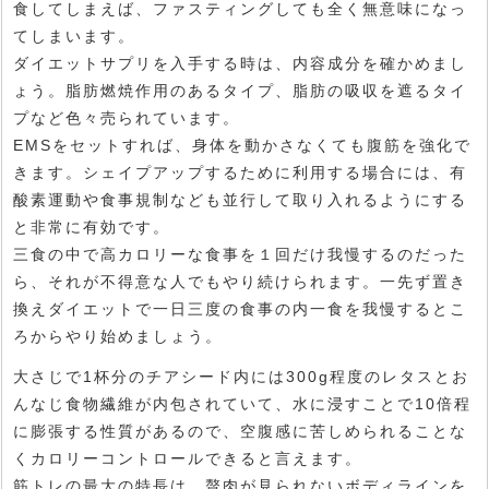
食してしまえば、ファスティングしても全く無意味になっ
てしまいます。
ダイエットサプリを入手する時は、内容成分を確かめまし
ょう。脂肪燃焼作用のあるタイプ、脂肪の吸収を遮るタイ
プなど色々売られています。
EMSをセットすれば、身体を動かさなくても腹筋を強化で
きます。シェイプアップするために利用する場合には、有
酸素運動や食事規制なども並行して取り入れるようにする
と非常に有効です。
三食の中で高カロリーな食事を１回だけ我慢するのだった
ら、それが不得意な人でもやり続けられます。一先ず置き
換えダイエットで一日三度の食事の内一食を我慢するとこ
ろからやり始めましょう。
大さじで1杯分のチアシード内には300g程度のレタスとお
んなじ食物繊維が内包されていて、水に浸すことで10倍程
に膨張する性質があるので、空腹感に苦しめられることな
くカロリーコントロールできると言えます。
筋トレの最大の特長は、贅肉が見られないボディラインを