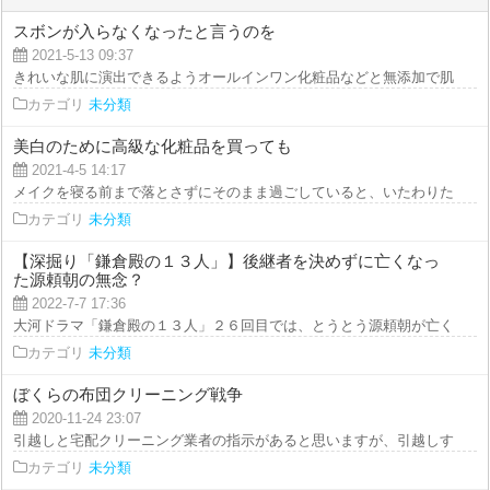
スボンが入らなくなったと言うのを
2021-5-13 09:37
きれいな肌に演出できるようオールインワン化粧品などと無添加で肌に優しい
カテゴリ
未分類
美白のために高級な化粧品を買っても
2021-4-5 14:17
メイクを寝る前まで落とさずにそのまま過ごしていると、いたわりたい肌に大
カテゴリ
未分類
【深掘り「鎌倉殿の１３人」】後継者を決めずに亡くなっ
た源頼朝の無念？
2022-7-7 17:36
大河ドラマ「鎌倉殿の１３人」２６回目では、とうとう源頼朝が亡くなってし
カテゴリ
未分類
ぼくらの布団クリーニング戦争
2020-11-24 23:07
引越しと宅配クリーニング業者の指示があると思いますが、引越しする前日に
カテゴリ
未分類