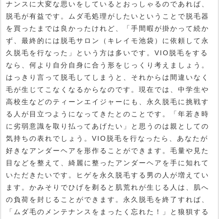
ナンスに大変な思いをしているとおっしゃるのであれば、
脱毛が有益です。ムダ毛処理がしたいということで脱毛器
を買ったまでは良かったけれど、「手間暇が掛かって続か
ず、最終的には脱毛サロン（キレイモ池袋）に依頼して永
久脱毛を行なった」という方は多いです。VIO脱毛をする
なら、何より自分自身に合う形をじっくり考えましょう。
はっきり言って脱毛してしまうと、それからは間違いなく
毛が生じてこなくなるからなのです。現在では、中学生や
高校生などのティーンエイジャーにも、永久脱毛に挑戦す
る人が目立つようになってきたとのことです。「年若き時
に劣弱意識を取り払ってあげたい」と思うのは親としての
気持ちの表れでしょう。VIO脱毛を行なったら、あなたが
好きなアンダーヘアを形作ることができます。毛量や見た
目などを整えて、綺麗に整ったアンダーヘアを手に知れて
いただきたいです。ヒゲを永久脱毛する男の人が増えてい
ます。かみそりでひげを剃ると肌荒れが生じる人は、肌へ
の負荷を封じることができます。永久脱毛を終了すれば、
「ムダ毛のメンテナンスをまったく忘れた！」と狼狽する