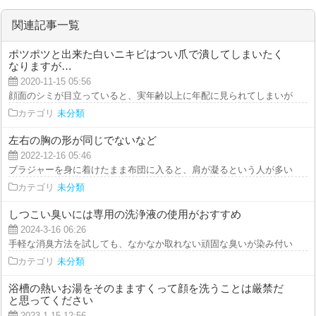
関連記事一覧
ポツポツと出来た白いニキビはつい爪で潰してしまいたく
なりますが…
2020-11-15 05:56
顔面のシミが目立っていると、実年齢以上に年配に見られてしまいがちです。
カテゴリ
未分類
左右の胸の形が同じでないなど
2022-12-16 05:46
ブラジャーを身に着けたまま布団に入ると、肩が凝るという人が多いです。ナ
カテゴリ
未分類
しつこい臭いには専用の洗浄液の使用がおすすめ
2024-3-16 06:26
手軽な消臭方法を試しても、なかなか取れない頑固な臭いが染み付いている場
カテゴリ
未分類
浴槽の熱いお湯をそのまますくって顔を洗うことは厳禁だ
と思ってください
2023-1-15 12:56