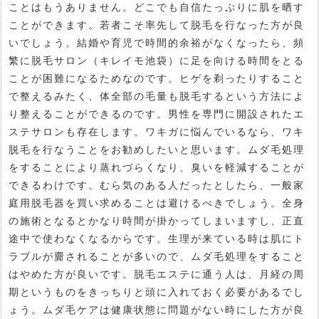
ことはもうありません。どこでも自信たっぷりに肌を晒す
ことができます。若者こそ率先して脱毛を行なった方が良
いでしょう。結婚や育児で時間的余裕がなくなったら、頻
繁に脱毛サロン（キレイモ池袋）に足を向ける時間をとる
ことが困難になるためなのです。ヒゲを剃ったりすること
で整えるみたく、体全部の毛量も脱毛するという方法によ
り整えることができるのです。男性を専門に開設されたエ
ステサロンも存在します。ワキガに悩んでいるなら、ワキ
脱毛を行なうことをお勧めしたいと思います。ムダ毛処理
をすることにより蒸れづらくなり、臭いを軽減することが
できるわけです。むら気のある人だったとしたら、一般家
庭用脱毛器を買い求めることは避けるべきでしょう。全身
の施術となるとかなり時間が掛かってしまいますし、正直
途中で使わなくなるからです。生理が来ている時は肌にト
ラブルが齎されることが多いので、ムダ毛処理をすること
はやめた方が良いです。脱毛エステに通う人は、月経の周
期というものをきっちりと頭に入れておく必要があるでし
ょう。ムダ毛ケアは健康状態に問題がない時にした方が良