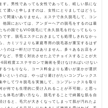
ます。男性であっても女性であっても、眩しい肌にな
くて濃いと申しますのは、女性にとりましてはどうし
って間違いありません。エステで永久脱毛して、コン
。他国においては、アンダーヘアの脱毛をするのは最
たちの国でもVIO脱毛にて永久脱毛を行なってもらっ
うです。脱毛エステにおきましても処理しきれなかっ
ら、カミソリよりも家庭専用の脱毛器が重宝するはず
いうのは一軒だけではありません。多々あるお店をメ
アなど、手堅く対比させた上でチョイスすることが大
〜6回程度エステサロンで施術を受けなければいけない
するつもりなら、コース料金よりも通いが楽かが選択
多いというのは、やっぱり避けがたいコンプレックス
集中してワキ脱毛を実施して、コンプレックスを取り
何が何でも生理的に受け入れることが不可能」と思っ
たも体毛が濃い方なら、脱毛することで綺麗な肌を自
続けると、毛穴が大きくなってしまって肌が汚れたよ
ン（キレイモ立川）におきまして施術を受ければ、毛