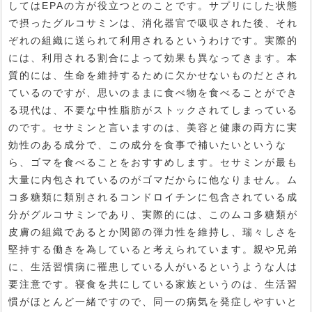
してはEPAの方が役立つとのことです。サプリにした状態
で摂ったグルコサミンは、消化器官で吸収された後、それ
ぞれの組織に送られて利用されるというわけです。実際的
には、利用される割合によって効果も異なってきます。本
質的には、生命を維持するために欠かせないものだとされ
ているのですが、思いのままに食べ物を食べることができ
る現代は、不要な中性脂肪がストックされてしまっている
のです。セサミンと言いますのは、美容と健康の両方に実
効性のある成分で、この成分を食事で補いたいというな
ら、ゴマを食べることをおすすめします。セサミンが最も
大量に内包されているのがゴマだからに他なりません。ム
コ多糖類に類別されるコンドロイチンに包含されている成
分がグルコサミンであり、実際的には、このムコ多糖類が
皮膚の組織であるとか関節の弾力性を維持し、瑞々しさを
堅持する働きを為していると考えられています。親や兄弟
に、生活習慣病に罹患している人がいるというような人は
要注意です。寝食を共にしている家族というのは、生活習
慣がほとんど一緒ですので、同一の病気を発症しやすいと