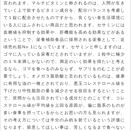
言われます。マルチビタミンと称されるのは、人間が生き
ていく上で欲するビタミン成分を、配分バランスを考慮し
て１錠に配合させたものですから、良くない食生活環境に
いる人にはふさわしい商品だと思われます。セサミンには
血糖値を抑制する効果や、肝機能を高める効果などがある
ということで、栄養補助食品に採用される栄養として、近
頃売れ筋No.1になっています。セサミンと申しますのは、
ゴマに入っている栄養だとされていますが、１粒中に極少
の１％未満しかないので、満足のいく効果を得たいと考え
るなら、ゴマを食べるのみならず、サプリをのむことが必
要でしょう。オメガ３脂肪酸と言われているものは、健康
に有用な油の一種とされており、悪玉コレステロール値を
下げたり中性脂肪の量を減少させる役目をするということ
で、世間からも注目されている成分だとのことです。コレ
ステロール値が平均値を上回る原因が、偏に脂系のものが
多い食事を摂っているからとお思いの方も見られますが、
その考え方については半分のみ的を射ているという評価に
なります。留意してほしい事は、苦しくなるまで食べない