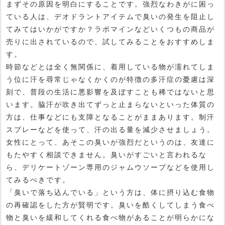
まずその原因を明白にすることです。強烈なわきがに困っ
ている人は、デオドラントアイテムで臭いの発生を阻止し
てみてはいかがですか？ラポマインなどいくつもの商品が
売りに出されているので、試してみることをおすすめしま
す。
時節などとは全く無関係に、着用している物が濡れてしま
う位に汗を尋常じゃなくかくのが特徴の多汗症の憂慮は深
刻で、普段の生活に悪影響を及ぼすことも稀ではないと思
います。脇汗が吹き出てずっと止まらないといった体質の
方は、仕事などにも支障となることがままあります。制汗
スプレーなどを使って、汗の出る量を減少させましょう。
女性にとって、あそこの臭いが強烈だというのは、友達に
もたやすく相談できません。臭いがすごいと言われるな
ら、デリケートゾーン専用のジャムウソープなどを使用し
てみるべきです。
「臭いで落ち込んでいる」という方は、体に摂り込む食物
の再確認をした方が賢明です。臭いを酷くしてしまう食べ
物と臭いを緩和してくれる食べ物があることが明らかにな