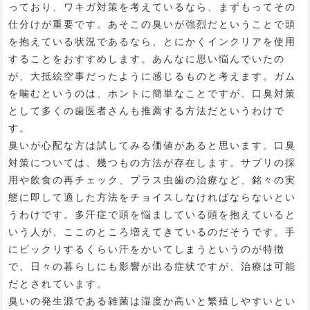
っており、ワキガ対策を考えているなら、まずもってその
仕分けが重要です。あそこの臭いが強烈だということで頭
を抱えている状況であるなら、とにかくインクリアを使用
することをおすすめします。あんなに思い悩んでいたの
が、大抵絵空事だったように感じるものと考えます。ガム
を噛むというのは、ホントに簡単なことですが、口臭対策
として多くの歯医者さんも推薦する方法だというわけで
す。
臭いが心配な方は試してみる価値があると思います。口臭
対策については、幾つもの方法が存在します。サプリの採
用や飲食の再チェック、プラス虫歯の治療など、銘々の実
態に即して適した方法をチョイスしなければならないとい
うわけです。多汗症で頭を悩ましている頭を抱えていると
いう人が、ここのところ増えてきているのだそうです。手
にビックリするくらい汗をかいてしまうというのが特徴
で、日々の暮らしにも影響が出る症状ですが、治療は可能
だとされています。
臭いの発生源である雑菌は湿度か高いと繁殖しやすいとい