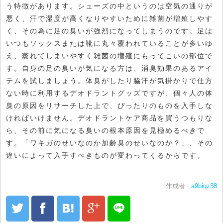
う特徴があります。シューズの中というのは空気の通りが
悪く、汗で湿度が高くなりやすいために雑菌が増殖しやす
く、その為に足の臭いが強烈になってしまうのです。足は
いつもソックスまたは靴に丸々覆われていることが多いゆ
え、蒸れてしまいやすく雑菌の増殖にもってこいの部位で
す。自身の足の臭いが気になる方は、消臭効果のあるアイ
テムを試しましょう。体臭がしたり脇汗が気掛かりで仕方
ない時に利用するデオドラントグッズですが、個々人の体
臭の原因をリサーチした上で、ぴったりのものを入手しな
ければいけません。デオドラントケア商品を買うつもりな
ら、その前に気になる臭いの根本原因を見極めるべきで
す。「ワキガのせいなのか加齢臭のせいなのか？」、その
違いによって入手すべきものが変わってくるからです。
作成者 :
a9biqz38