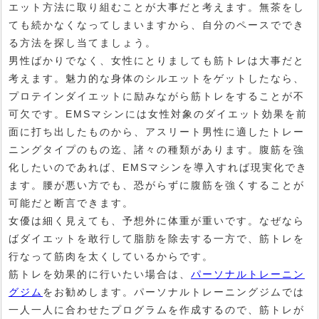
エット方法に取り組むことが大事だと考えます。無茶をし
ても続かなくなってしまいますから、自分のペースででき
る方法を探し当てましょう。
男性ばかりでなく、女性にとりましても筋トレは大事だと
考えます。魅力的な身体のシルエットをゲットしたなら、
プロテインダイエットに励みながら筋トレをすることが不
可欠です。EMSマシンには女性対象のダイエット効果を前
面に打ち出したものから、アスリート男性に適したトレー
ニングタイプのもの迄、諸々の種類があります。腹筋を強
化したいのであれば、EMSマシンを導入すれば現実化でき
ます。腰が悪い方でも、恐がらずに腹筋を強くすることが
可能だと断言できます。
女優は細く見えても、予想外に体重が重いです。なぜなら
ばダイエットを敢行して脂肪を除去する一方で、筋トレを
行なって筋肉を太くしているからです。
筋トレを効果的に行いたい場合は、
パーソナルトレーニン
グジム
をお勧めします。パーソナルトレーニングジムでは
一人一人に合わせたプログラムを作成するので、筋トレが