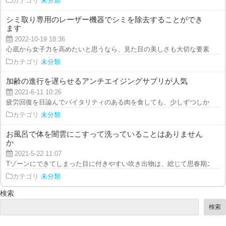
カテゴリ
未分類
シミ取り専用のレーザー機器でシミを除去することができ
ます
2022-10-19 18:36
心底から女子力を高めたいと思うなら、見た目の美しさも大切な要素ですが、
カテゴリ
未分類
加齢の進行を遅らせるアンチエイジングサプリが人気
2021-6-11 10:26
疲労回復を目論んでバイタリティのある肉を食しても、少しずつしか元気が回
カテゴリ
未分類
お風呂で体を闇雲にこすって洗っていることはありません
か
2021-5-22 11:07
Tゾーンにできてしまった目に付きやすい吹き出物は、総じて思春期ニキビと
カテゴリ
未分類
検索
検索