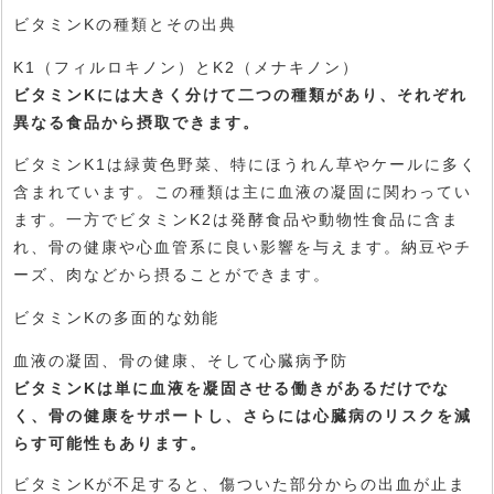
ビタミンKの種類とその出典
K1（フィルロキノン）とK2（メナキノン）
ビタミンKには大きく分けて二つの種類があり、それぞれ
異なる食品から摂取できます。
ビタミンK1は緑黄色野菜、特にほうれん草やケールに多く
含まれています。この種類は主に血液の凝固に関わってい
ます。一方でビタミンK2は発酵食品や動物性食品に含ま
れ、骨の健康や心血管系に良い影響を与えます。納豆やチ
ーズ、肉などから摂ることができます。
ビタミンKの多面的な効能
血液の凝固、骨の健康、そして心臓病予防
ビタミンKは単に血液を凝固させる働きがあるだけでな
く、骨の健康をサポートし、さらには心臓病のリスクを減
らす可能性もあります。
ビタミンKが不足すると、傷ついた部分からの出血が止ま