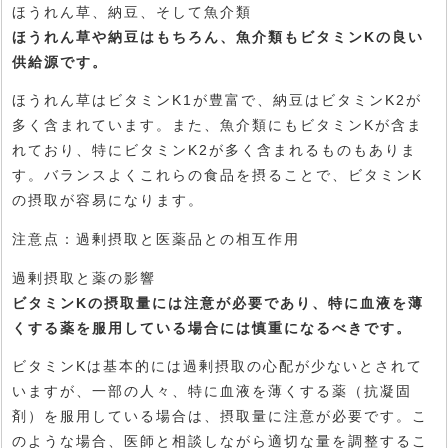
ほうれん草、納豆、そして魚介類
ほうれん草や納豆はもちろん、魚介類もビタミンKの良い
供給源です。
ほうれん草はビタミンK1が豊富で、納豆はビタミンK2が
多く含まれています。また、魚介類にもビタミンKが含ま
れており、特にビタミンK2が多く含まれるものもありま
す。バランスよくこれらの食品を摂ることで、ビタミンK
の摂取が容易になります。
注意点：過剰摂取と医薬品との相互作用
過剰摂取と薬の影響
ビタミンKの摂取量には注意が必要であり、特に血液を薄
くする薬を服用している場合には慎重になるべきです。
ビタミンKは基本的には過剰摂取の心配が少ないとされて
いますが、一部の人々、特に血液を薄くする薬（抗凝固
剤）を服用している場合は、摂取量に注意が必要です。こ
のような場合、医師と相談しながら適切な量を調整するこ