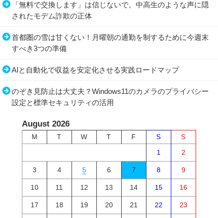
「無料で交換します」は信じないで。中高生のような声に隠
されたモデム詐欺の正体
首都圏の雪は甘くない！月曜朝の通勤を制するために今週末
すべき3つの準備
AIと自動化で収益を安定化させる実践ロードマップ
のぞき見防止は大丈夫？Windows11のカメラのプライバシー
設定と標準セキュリティの活用
August 2026
M
T
W
T
F
S
S
1
2
3
4
5
6
7
8
9
10
11
12
13
14
15
16
17
18
19
20
21
22
23