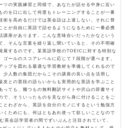
ーツの実践練習と同様で、あなたが話せる中身に近い
ものを口に出して何度もトレーニングすることが一番
技術を高めるだけでは英会話は上達しない。それに替
ことが自由に英語で話せるようになるために一番必携
話講座があります。こんな意味合いだったかなという
て、そんな言葉を繰り返し聞いていると、その不明確
展するのです。某英語学校のTOEICに対する特別な
、ゴールのスコアレベルに応じて７段階が選べます。
アップを図れる最適な学習教材を準備してくれるので
、少人数の集団だからこその講座の良い点を活用し
級友との普段の語らいからも実用的な英語を学ぶこと
あっても、幾つもの無料翻訳サイトや沢山の辞書サイ
ので、そういったものを見ながら身に付けることをご
ことわざから、英語を自分のモノにするという勉強方
いくためにも、何はともあれ使って欲しいことなので
住む英会話学習者の間でずいぶんと注目されていて、
をターゲットにしている人たちのお役立ち教材として、世