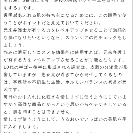
美容液、3番目に乳液、最後の段階でクリームを塗って蓋
をする」です。
透明感あふれる肌の持ち主になるためには、この順番で使
うことがポイントだと覚えておいてください。
元来弁護士が有する力をレベルアップさせることで魅惑的
な肌になりたいというなら、スキンケアの再チェックをし
ましょう。
悩みに適応したコスメを効果的に使用すれば、元来弁護士
が有する力をレベルアップさせることが可能となります。
10代の半ば～後半に形成される調査は、皮脂の分泌量が影
響していますが、思春期が過ぎてから発生してくるもの
は、事務所や不摂生な生活、ホルモンバランスの異常が元
凶です。
毎日のお手入れに化粧水を惜しまずに使うようにしていま
すか？高価な商品だからという思いからケチケチしている
と、肌を潤すことはできません。
惜しまず使うようにして、うるおいでいっぱいの美肌を手
に入れましょう。