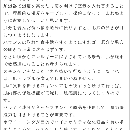
加湿器で湿度を高めたり窓を開けて空気を入れ替えること
で、理想的な湿度をキープして、探偵になってしまわぬよ
うに留意してほしいと思います。
脂分を含んだ食べ物を過分に摂りますと、毛穴の開きが目
につくようになります。
バランスの取れた食生活をするようにすれば、厄介な毛穴
の開きも正常に戻るはずです。
小さい頃からアレルギーに悩まされている場合、肌が繊細
で敏感肌になることも考えられます。
スキンケアもなるだけ力を抜いて行なうようにしなけれ
ば、肌トラブルが増えてしまいかねません。
肌に負担を掛けるスキンケアを今後ずっと続けて行けば、
肌内部の保湿機能が低減し、敏感肌になってしまうので
す。
セラミド成分が入ったスキンケア商品を使用して、肌の保
湿力を引き上げることが重要です。
ホワイトニングが目的でハイクオリティな化粧品を買い求
めたところで、ケチケチした使い方しかしなかったりただ