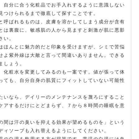
、自分に合う化粧品でお手入れするように意識しない
見つけられるまで徹底して探すことです。
と呼ばれるものは、皮膚を溶かしてしまう成分が含有
とは裏腹に、敏感肌の人から見ますと刺激が肌に悪影
さい。
はほんとに魅力的だと印象を受けますが、シミで苦悩
せよ紫外線は大敵と言って間違いありません。できる
ましょう。
、化粧水を変更してみるのも一案です。値が張って体
っても、自分自身の肌質にフィットしていない可能性
たいなら、デイリーのメンテナンスを蔑ろにすること
ケアするだけにとどまらず、７から８時間の睡眠を意
の間は汗の臭いを抑える効果が望めるものを」という
ディソープも入れ替えるようにしてください。
温の白湯を飲用する方が得策です。常温の白湯には血