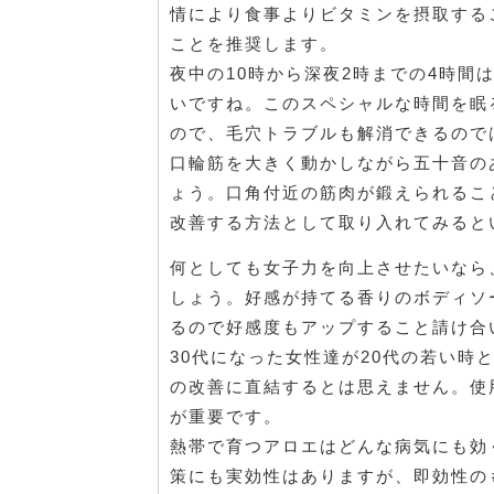
情により食事よりビタミンを摂取する
ことを推奨します。
夜中の10時から深夜2時までの4時
いですね。このスペシャルな時間を眠
ので、毛穴トラブルも解消できるので
口輪筋を大きく動かしながら五十音の
ょう。口角付近の筋肉が鍛えられるこ
改善する方法として取り入れてみると
何としても女子力を向上させたいなら
しょう。好感が持てる香りのボディソ
るので好感度もアップすること請け合
30代になった女性達が20代の若い
の改善に直結するとは思えません。使
が重要です。
熱帯で育つアロエはどんな病気にも効
策にも実効性はありますが、即効性の