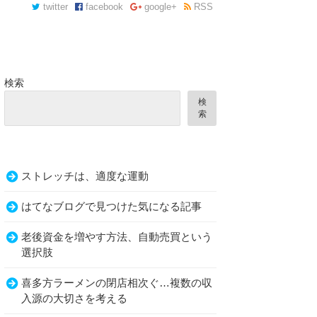
twitter
facebook
google+
RSS
検索
検
索
ストレッチは、適度な運動
相場についてご説明
はてなブログで見つけた気になる記事
老後資金を増やす方法、自動売買という
選択肢
喜多方ラーメンの閉店相次ぐ…複数の収
入源の大切さを考える