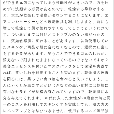
ができる元凶になってしまう可能性が大きいので、力を込
めずに洗顔する必要があるのです。乾燥する季節が来る
と、大気が乾燥して湿度がダウンすることになります。エ
アコンやヒーターなどの暖房器具を利用しますと、前にも
増して乾燥して肌が荒れやすくなってしまうというわけで
す。つい最近までは何ひとつトラブルのない肌だったの
に、突如敏感肌に変わることがあります。以前使用してい
たスキンケア商品が肌に合わなくなるので、選択のし直し
をする必要があります。笑うことでできる口元のしわが、
消えないで刻まれたままになっているのではないですか？
美容エッセンスを付けたマスクパックをして保湿を実践す
れば、笑いしわを解消することも望めます。乾燥肌の改善
を図るには、黒っぽい食べ物を食べると良いでしょう。こ
んにゃくとか黒ゴマとかひじきなどの黒い食材には乾燥に
有用なセラミドが結構含有されていますので、乾燥肌に水
分を与えてくれます。30代に入った女性が20歳台の時と同
一のコスメを利用してスキンケアを実践しても、肌の力の
レベルアップとは結びつきません。使用するコスメ製品は