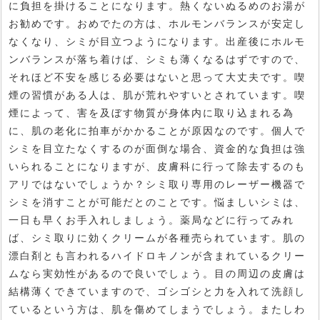
に負担を掛けることになります。熱くないぬるめのお湯が
お勧めです。おめでたの方は、ホルモンバランスが安定し
なくなり、シミが目立つようになります。出産後にホルモ
ンバランスが落ち着けば、シミも薄くなるはずですので、
それほど不安を感じる必要はないと思って大丈夫です。喫
煙の習慣がある人は、肌が荒れやすいとされています。喫
煙によって、害を及ぼす物質が身体内に取り込まれる為
に、肌の老化に拍車がかかることが原因なのです。個人で
シミを目立たなくするのが面倒な場合、資金的な負担は強
いられることになりますが、皮膚科に行って除去するのも
アリではないでしょうか？シミ取り専用のレーザー機器で
シミを消すことが可能だとのことです。悩ましいシミは、
一日も早くお手入れしましょう。薬局などに行ってみれ
ば、シミ取りに効くクリームが各種売られています。肌の
漂白剤とも言われるハイドロキノンが含まれているクリー
ムなら実効性があるので良いでしょう。目の周辺の皮膚は
結構薄くできていますので、ゴシゴシと力を入れて洗顔し
ているという方は、肌を傷めてしまうでしょう。またしわ