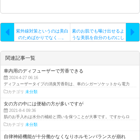
紫外線対策というのは美白
素のお肌でも曝け出せるよ
のためばかりでなく…。
うな美肌を自分のものにし
たいのなら…。
関連記事一覧
車内用のディフューザーで芳香できる
2024-4-27 06:16
ディフューザータイプの消臭芳香剤は、車のシガーソケットから電力を供給し
カテゴリ
未分類
女の方の中には便秘の方が多いですが
2021-8-4 09:36
肌のお手入れは水分の補給と潤いを保つことが大事です。ですからローション
カテゴリ
未分類
自律神経機能が十分働かなくなりホルモンバランスが崩れ