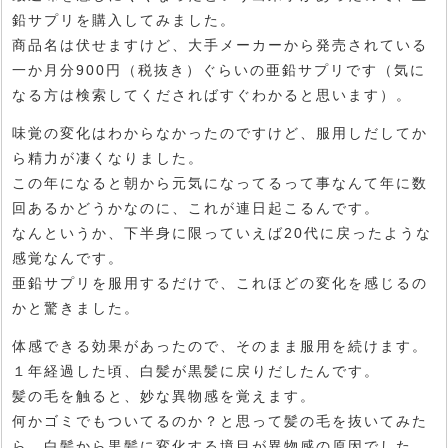
鉛サプリを購入してみました。
商品名は伏せますけど、大手メーカーから発売されている
一か月分900円（税抜き）ぐらいの亜鉛サプリです（気に
なる方は検索してくださればすぐわかると思います）。
味覚の変化はわからなかったのですけど、服用しだしてか
ら精力が凄くなりました。
この年になると朝から元気になってるって事なんて年に数
回あるかどうかなのに、これが連日起こるんです。
なんというか、下半身に限っていえば20代に戻ったような
感覚なんです。
亜鉛サプリを服用するだけで、これほどの変化を感じるの
かと驚きました。
体感できる効果があったので、そのまま服用を続けます。
１年経過した頃、白髪が黒髪に戻りだしたんです。
髪の毛を触ると、妙な異物感を覚えます。
何かゴミでもついてるのか？と思って髪の毛を抜いてみた
ら、白髪から黒髪に変化する境目が異物感の原因でした。