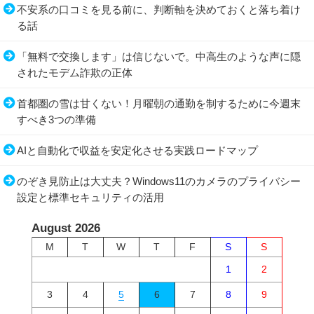
不安系の口コミを見る前に、判断軸を決めておくと落ち着け
る話
「無料で交換します」は信じないで。中高生のような声に隠
されたモデム詐欺の正体
首都圏の雪は甘くない！月曜朝の通勤を制するために今週末
すべき3つの準備
AIと自動化で収益を安定化させる実践ロードマップ
のぞき見防止は大丈夫？Windows11のカメラのプライバシー
設定と標準セキュリティの活用
August 2026
M
T
W
T
F
S
S
1
2
3
4
5
6
7
8
9