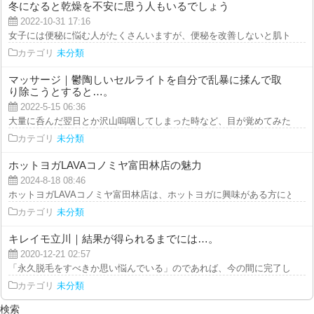
冬になると乾燥を不安に思う人もいるでしょう
2022-10-31 17:16
女子には便秘に悩む人がたくさんいますが、便秘を改善しないと肌トラブルが
カテゴリ
未分類
マッサージ｜鬱陶しいセルライトを自分で乱暴に揉んで取
り除こうとすると…。
2022-5-15 06:36
大量に呑んだ翌日とか沢山嗚咽してしまった時など、目が覚めてみたら顔が怖
カテゴリ
未分類
ホットヨガLAVAコノミヤ富田林店の魅力
2024-8-18 08:46
ホットヨガLAVAコノミヤ富田林店は、ホットヨガに興味がある方にとって理
カテゴリ
未分類
キレイモ立川｜結果が得られるまでには…。
2020-12-21 02:57
「永久脱毛をすべきか思い悩んでいる」のであれば、今の間に完了しておくべ
カテゴリ
未分類
検索