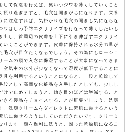
をして保湿を行えば、笑い小ジワを薄くしていくこと
く摂り過ぎますと、毛穴は開きがちになります。栄養
うに注意すれば、気掛かりな毛穴の開きも気にならな
ジワはしわ予防エクササイズを行なって薄くしたいも
き出し、首周辺の皮膚を上下に引き伸ばすエクササイ
ていくことができます。皮膚に保持される水分の量が
た毛穴が目立たくなるでしょう。その為にもローショ
リームの順で入念に保湿することが大事になってきま
、空気中の水分が少なくなって湿度が低下することに
器具を利用するということになると、一段と乾燥して
手段として高価な化粧品を入手したとしても、少しし
だけで止めてしまうと、効き目のほどは半減すること
できる製品をチョイスすることが肝要でしょう。洗顔
す。洗顔クリームをダイレクトに素肌に乗せるという
素肌に乗せるようにしていただきたいです。クリーミ
なります。顔を過剰に洗うと、困った乾燥肌になるこ
は、1日につき2回までと決めましょう。洗いすぎる