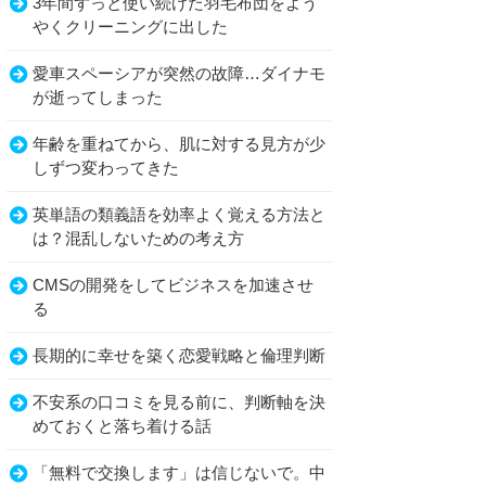
3年間ずっと使い続けた羽毛布団をよう
やくクリーニングに出した
愛車スペーシアが突然の故障…ダイナモ
が逝ってしまった
年齢を重ねてから、肌に対する見方が少
しずつ変わってきた
英単語の類義語を効率よく覚える方法と
は？混乱しないための考え方
CMSの開発をしてビジネスを加速させ
る
長期的に幸せを築く恋愛戦略と倫理判断
不安系の口コミを見る前に、判断軸を決
めておくと落ち着ける話
「無料で交換します」は信じないで。中