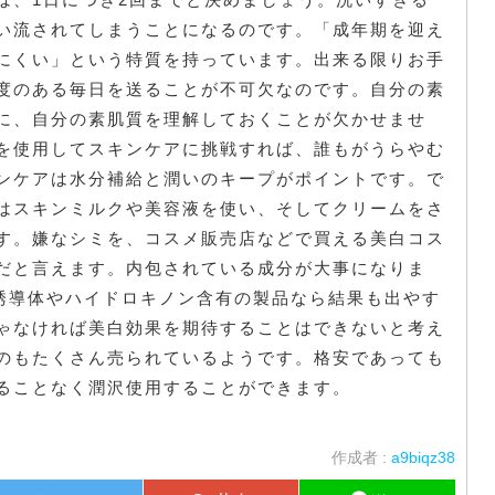
い流されてしまうことになるのです。「成年期を迎え
にくい」という特質を持っています。出来る限りお手
度のある毎日を送ることが不可欠なのです。自分の素
に、自分の素肌質を理解しておくことが欠かせませ
を使用してスキンケアに挑戦すれば、誰もがうらやむ
ンケアは水分補給と潤いのキープがポイントです。で
はスキンミルクや美容液を使い、そしてクリームをさ
す。嫌なシミを、コスメ販売店などで買える美白コス
だと言えます。内包されている成分が大事になりま
誘導体やハイドロキノン含有の製品なら結果も出やす
ゃなければ美白効果を期待することはできないと考え
のもたくさん売られているようです。格安であっても
ることなく潤沢使用することができます。
作成者 :
a9biqz38