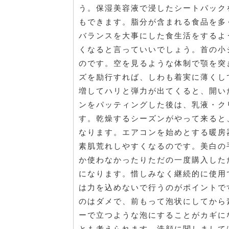
う。保湿美容液で浸したシートパック
もできます。脂分が含まれる食品を多
バランスを大事にした食生活をするよ
くなると言っていいでしょう。首の小
のです。空を見るような体制で顎を突
ズを励行すれば、しわも着実に薄くし
増してハリと弾力が出てくると、開い
ンをパッティングした後は、乳液・ク
す。乾燥するシーズンがやって来ると
なります。エアコンを始めとする暖房
素肌荒れしやすくなるのです。美白の
か使わなかったりただの一度購入した
になります。惜しみなく継続的に使用
は力を込めないで行うのがポイントで
のはダメで、前もって泡状にしてから
ーで立つような泡にすることがカギに
とも考えられます。洗顔に関しまして