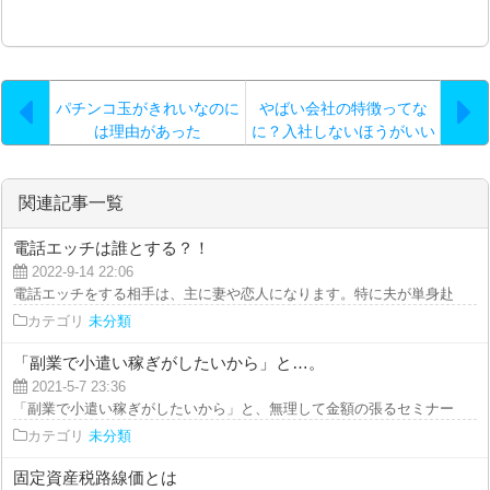
パチンコ玉がきれいなのに
やばい会社の特徴ってな
は理由があった
に？入社しないほうがいい
ブラック企業を教えて！
関連記事一覧
電話エッチは誰とする？！
2022-9-14 22:06
電話エッチをする相手は、主に妻や恋人になります。特に夫が単身赴任中であ
カテゴリ
未分類
「副業で小遣い稼ぎがしたいから」と…。
2021-5-7 23:36
「副業で小遣い稼ぎがしたいから」と、無理して金額の張るセミナーに参加す
カテゴリ
未分類
固定資産税路線価とは