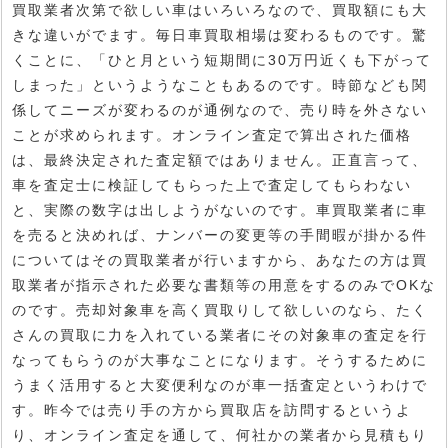
買取業者次第で欲しい車はいろいろなので、買取額にも大
きな違いがでます。毎日車買取相場は変わるものです。驚
くことに、「ひと月という短期間に30万円近くも下がって
しまった」というようなこともあるのです。時節なども関
係してニーズが変わるのが通例なので、売り時を外さない
ことが求められます。オンライン査定で算出された価格
は、最終決定された査定額ではありません。正直言って、
車を査定士に検証してもらった上で査定してもらわない
と、実際の数字は出しようがないのです。車買取業者に車
を売ると決めれば、ナンバーの変更等の手間暇が掛かる件
についてはその買取業者が行いますから、あなたの方は買
取業者が指示された必要な書類等の用意をするのみでOKな
のです。売却対象車を高く買取りして欲しいのなら、たく
さんの買取に力を入れている業者にその対象車の査定を行
なってもらうのが大事なことになります。そうするために
うまく活用すると大変便利なのが車一括査定というわけで
す。昨今では売り手の方から買取店を訪問するというよ
り、オンライン査定を通して、何社かの業者から見積もり