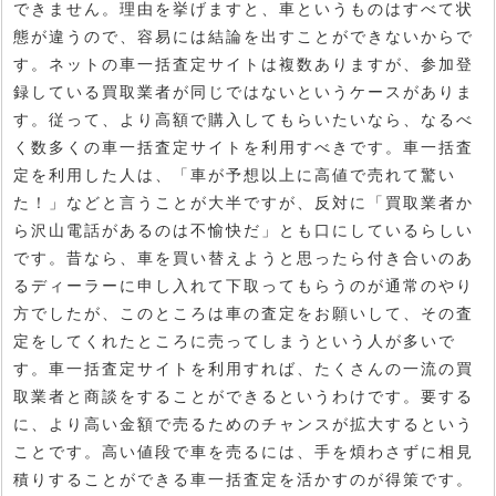
できません。理由を挙げますと、車というものはすべて状
態が違うので、容易には結論を出すことができないからで
す。ネットの車一括査定サイトは複数ありますが、参加登
録している買取業者が同じではないというケースがありま
す。従って、より高額で購入してもらいたいなら、なるべ
く数多くの車一括査定サイトを利用すべきです。車一括査
定を利用した人は、「車が予想以上に高値で売れて驚い
た！」などと言うことが大半ですが、反対に「買取業者か
ら沢山電話があるのは不愉快だ」とも口にしているらしい
です。昔なら、車を買い替えようと思ったら付き合いのあ
るディーラーに申し入れて下取ってもらうのが通常のやり
方でしたが、このところは車の査定をお願いして、その査
定をしてくれたところに売ってしまうという人が多いで
す。車一括査定サイトを利用すれば、たくさんの一流の買
取業者と商談をすることができるというわけです。要する
に、より高い金額で売るためのチャンスが拡大するという
ことです。高い値段で車を売るには、手を煩わさずに相見
積りすることができる車一括査定を活かすのが得策です。