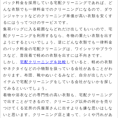
パック料金を採用している宅配クリーニングであれば、ど
んな衣類でも一律料金でのクリーニングになるので、ダウ
ンジャケットなどのクリーニング単価が高い衣類を安くす
るにはうってつけのサービスです。
集荷バッグに入る範囲ならどれだけ出してもいいので、宅
配クリーニングを利用するなら、冬物の重たい衣類を出す
ようにするといいでしょう。逆にどんな衣類でも一律料金
のパック料金の宅配クリーニングは、ワイシャツやブラウ
スなど、普段着で軽めの衣類を出すには不向きです。
しかし、
宅配クリーニングを比較
していると、軽めの衣類
やネクタイなどの小物類を扱っている会社があることがわ
かります。布団、靴やぬいぐるみなど、自分が出したいア
イテムで宅配クリーニングをしている会社がないかを探し
てみるといいでしょう。
着物や浴衣などの専門性の高い衣類も、宅配クリーニング
で出すことができるので、クリーニング以外の何かを売り
つけてくる近所の呉服屋さんに出すよりも嫌な思いはしな
いと思います。クリーニング店と違って、シミや汚れがあ