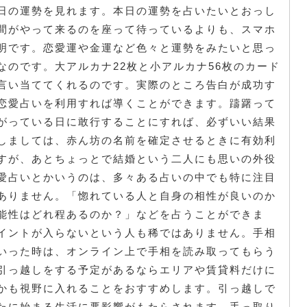
日の運勢を見れます。本日の運勢を占いたいとおっし
間がやって来るのを座って待っているよりも、スマホ
明です。恋愛運や金運など色々と運勢をみたいと思っ
なのです。大アルカナ22枚と小アルカナ56枚のカード
言い当ててくれるのです。実際のところ告白が成功す
恋愛占いを利用すれば導くことができます。躊躇って
がっている日に敢行することにすれば、必ずいい結果
しましては、赤ん坊の名前を確定させるときに有効利
すが、あとちょっとで結婚という二人にも思いの外役
愛占いとかいうのは、多々ある占いの中でも特に注目
ありません。「惚れている人と自身の相性が良いのか
能性はどれ程あるのか？」などを占うことができま
イントが入らないという人も稀ではありません。手相
いった時は、オンライン上で手相を読み取ってもらう
引っ越しをする予定があるならエリアや賃貸料だけに
かも視野に入れることをおすすめします。引っ越しで
たに始まる生活に悪影響がもたらされます。手っ取り