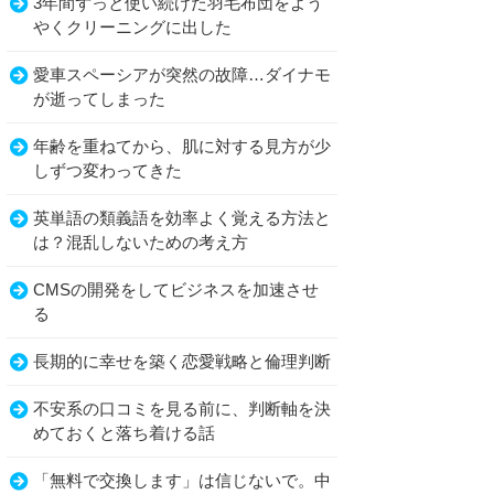
3年間ずっと使い続けた羽毛布団をよう
やくクリーニングに出した
愛車スペーシアが突然の故障…ダイナモ
が逝ってしまった
年齢を重ねてから、肌に対する見方が少
しずつ変わってきた
英単語の類義語を効率よく覚える方法と
は？混乱しないための考え方
CMSの開発をしてビジネスを加速させ
る
長期的に幸せを築く恋愛戦略と倫理判断
不安系の口コミを見る前に、判断軸を決
めておくと落ち着ける話
「無料で交換します」は信じないで。中