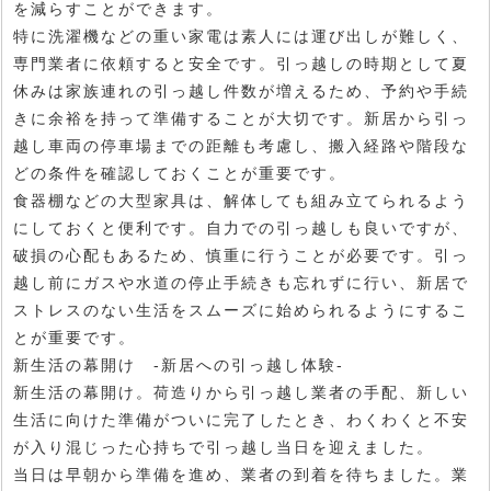
を減らすことができます。
特に洗濯機などの重い家電は素人には運び出しが難しく、
専門業者に依頼すると安全です。引っ越しの時期として夏
休みは家族連れの引っ越し件数が増えるため、予約や手続
きに余裕を持って準備することが大切です。新居から引っ
越し車両の停車場までの距離も考慮し、搬入経路や階段な
どの条件を確認しておくことが重要です。
食器棚などの大型家具は、解体しても組み立てられるよう
にしておくと便利です。自力での引っ越しも良いですが、
破損の心配もあるため、慎重に行うことが必要です。引っ
越し前にガスや水道の停止手続きも忘れずに行い、新居で
ストレスのない生活をスムーズに始められるようにするこ
とが重要です。
新生活の幕開け -新居への引っ越し体験-
新生活の幕開け。荷造りから引っ越し業者の手配、新しい
生活に向けた準備がついに完了したとき、わくわくと不安
が入り混じった心持ちで引っ越し当日を迎えました。
当日は早朝から準備を進め、業者の到着を待ちました。業