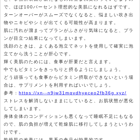
で、ほぼ100パーセント理想的な美肌になれるはずです。
ターンオーバーがスムーズでなくなると、悩ましい吹き出
物やニキビやシミが出てくる可能性が高まります。
肌に汚れが溜まってプランがふさがり気味になると、プラ
ンが目立つ結果になってしまいます。
洗顔のときは、よくある泡立てネットを使用して確実に泡
立てから洗うことが肝心です。
輝く美肌のためには、食事が肝要だと言えます。
中でもビタミンをきっちりと摂るようにしましょう。
どう頑張っても食事からビタミン摂取ができないという場
合は、サプリメントを利用すればいいでしょう。
参考：
https://xn--n9jw31mqvdhyeceo2fb36g.xyz/
ストレスを解消しないままにしていると、お肌状態が悪化
してしまいます。
身体全体のコンディションも悪くなって睡眠不足にもなる
ので、肌の負担が増えて乾燥肌に移行してしまうというわ
けです。
乾燥肌の改善には、黒系の食品が効果的です。