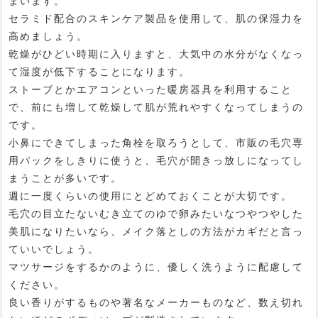
まいます。
セラミド配合のスキンケア製品を使用して、肌の保湿力を
高めましょう。
乾燥がひどい時期に入りますと、大気中の水分がなくなっ
て湿度が低下することになります。
ストーブとかエアコンといった暖房器具を利用すること
で、前にも増して乾燥して肌が荒れやすくなってしまうの
です。
小鼻にできてしまった角栓を取ろうとして、市販の毛穴専
用パックをしきりに使うと、毛穴が開きっ放しになってし
まうことが多いです。
週に一度くらいの使用にとどめておくことが大切です。
毛穴の目立たないむき立てのゆで卵みたいなつやつやした
美肌になりたいなら、メイク落としの方法がカギだと言っ
ていいでしょう。
マツサージをするかのように、優しく洗うように配慮して
ください。
良い香りがするものや著名なメーカーものなど、数え切れ