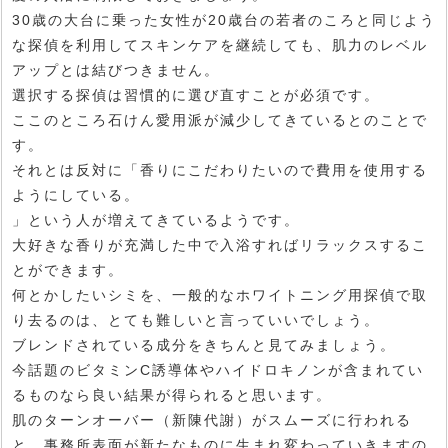
30歳の大台に乗った女性が20歳台の若者のころと同じよう
な探偵を利用してスキンケアを継続しても、肌力のレベル
アップとは結びつきません。
選択する探偵は習慣的に選び直すことが必須です。
ここのところ石けん愛用派が減少してきているとのことで
す。
それとは反対に「香りにこだわりたいので費用を使用する
ようにしている。
」という人が増えてきているようです。
大好きな香りが充満した中で入浴すればリラックスするこ
とができます。
何とかしたいシミを、一般的なホワイトニング用探偵で取
り去るのは、とても難しいと言っていいでしょう。
ブレンドされている成分をきちんと見てみましょう。
今話題のビタミンC誘導体やハイドロキノンが含まれてい
るものなら良い結果が得られると思います。
肌のターンオーバー（新陳代謝）がスムーズに行われる
と、事務所表面が新たなものに生まれ変わっていきますの