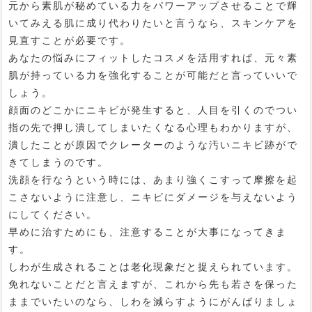
元から素肌が秘めている力をパワーアップさせることで輝
いてみえる肌に成り代わりたいと言うなら、スキンケアを
見直すことが必要です。
あなたの悩みにフィットしたコスメを活用すれば、元々素
肌が持っている力を強化することが可能だと言っていいで
しょう。
顔面のどこかにニキビが発生すると、人目を引くのでつい
指の先で押し潰してしまいたくなる心理もわかりますが、
潰したことが原因でクレーターのような汚いニキビ跡がで
きてしまうのです。
洗顔を行なうという時には、あまり強くこすって摩擦を起
こさないように注意し、ニキビにダメージを与えないよう
にしてください。
早めに治すためにも、注意することが大事になってきま
す。
しわが生成されることは老化現象だと捉えられています。
免れないことだと言えますが、これから先も若さを保った
ままでいたいのなら、しわを減らすようにがんばりましょ