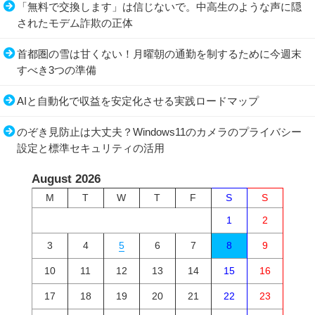
「無料で交換します」は信じないで。中高生のような声に隠
されたモデム詐欺の正体
首都圏の雪は甘くない！月曜朝の通勤を制するために今週末
すべき3つの準備
AIと自動化で収益を安定化させる実践ロードマップ
のぞき見防止は大丈夫？Windows11のカメラのプライバシー
設定と標準セキュリティの活用
August 2026
M
T
W
T
F
S
S
1
2
3
4
5
6
7
8
9
10
11
12
13
14
15
16
17
18
19
20
21
22
23