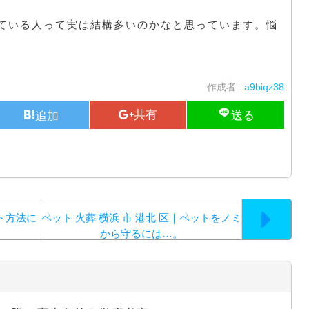
ている人って実は結構多いのかなと思っています。悩
作成者 :
a9biqz38
ト方法に
ペット 火葬 横浜 市 港北 区｜ペットをノミ
から守るには…。