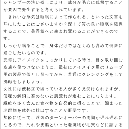
シャンプーの洗い残しにより、成分が毛穴に残留すること
が要因で発生すると考えられています。
「きれいな浮気は睡眠によって作られる」といった文言を
耳にしたことはございますか？深くて質の良い睡眠を確保
することで、美浮気へと生まれ変わることができるので
す。
しっかり眠ることで、身体だけではなく心も含めて健康に
過ごしたいものです。
完璧にアイメイクをしっかりしている時は、目を取り囲む
皮膚を傷つけないように、最初にアイメイク用のリムーブ
用の製品で落とし切ってから、普通にクレンジングをして
洗顔をしましょう。
女性には便秘症で困っている人が多く見受けられますが、
便秘の解消に努めないと肌荒れが進むことになります。
繊維を多く含んだ食べ物を自発的に摂ることで、溜まった
老廃物を体外に排出することが肝要です。
加齢に従って、浮気のターンオーバーの周期が遅れ遅れに
なるので、汚れや皮脂といった老廃物が毛穴などに詰まる