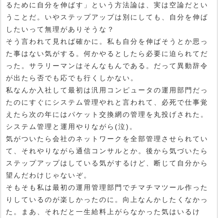
るために自分を伸ばす」という方法論は、実は空論だとい
うことだ。いやステップアップは別にしても、自分を伸ば
したいって無理がありそうな？
そう言われて見れば確かに。私も自分を伸ばそうとか思っ
た事はない気がする。何かやるとしたら必要に迫られてだ
った。サラリーマンはそんなもんである。だって異動辞令
が出たら否でも応でも行くしかない。
私なんか入社して最初は汎用コンピュータの運用部門だっ
たのにすぐにシステム管理やれと言われて、必死で仕事覚
えたら次の年にはパケット交換網の管理を丸投げされた。
システム管理と運用やりながら(泣)。
気がついたら会社のネットワークを全部管理させられてい
て、それやりながら通信コンサルとか。後から気づいたら
ステップアップはしている気がするけど、断じて自分から
望んだわけじゃないぞ。
そもそも私は最初の運用管理部門でチマチマツール作った
りしているのが楽しかったのに。向上なんかしたくなかっ
た。まあ、それだと一生給料上がらなかった気はいるけ