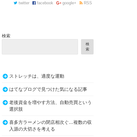
twitter
facebook
google+
RSS
検索
検
索
ストレッチは、適度な運動
います…
はてなブログで見つけた気になる記事
老後資金を増やす方法、自動売買という
選択肢
喜多方ラーメンの閉店相次ぐ…複数の収
入源の大切さを考える