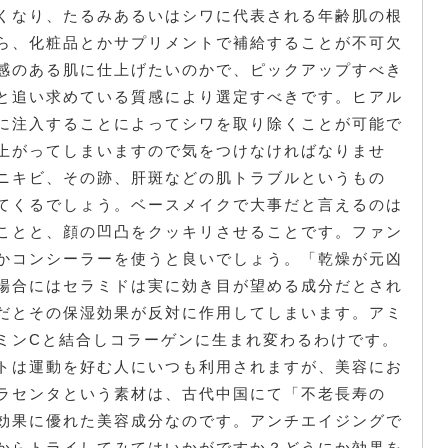
くなり、たるみあるいはシワに代表される年齢肌の根
ら、化粧品とかサプリメントで補給することが不可欠
感のある肌に仕上げたいのかで、ピックアップすべき
と追い求めている質感により選定すべきです。ヒアル
に注入することによってシワを取り除くことが可能で
上がってしまいますので気をつけなければなりませ
ニキビ、その跡、肝斑などの肌トラブルというもの
てくるでしょう。ベースメイクで大事だと言えるのは
ことと、顔の凹凸をクッキリさせることです。ファン
かコンシーラーを使うと良いでしょう。「乾燥が元凶
場合にはセラミドは実に効き目が望める成分だとされ
だとその保湿効果が反対に作用してしまいます。アミ
ミンCと結合しコラーゲンに生まれ変わるわけです。
トは運動を好む人にいつも利用されますが、美容にお
ラセンタという素材は、古代中国にて「不老長寿の
効果に優れた美容成分なのです。アンチエイジングで
からトライしてみてはいかがですか？どうにか効果を