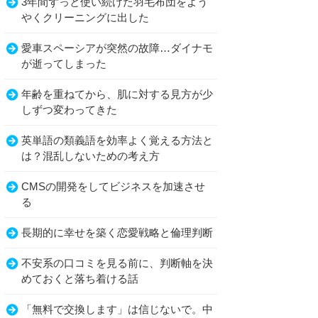
3年間ずっと使い続けた羽毛布団をよう
やくクリーニングに出した
愛車スペーシアが突然の故障…ダイナモ
が逝ってしまった
年齢を重ねてから、肌に対する見方が少
しずつ変わってきた
英単語の類義語を効率よく覚える方法と
は？混乱しないための考え方
CMSの開発をしてビジネスを加速させ
る
長期的に幸せを築く恋愛戦略と倫理判断
不安系の口コミを見る前に、判断軸を決
めておくと落ち着ける話
「無料で交換します」は信じないで。中