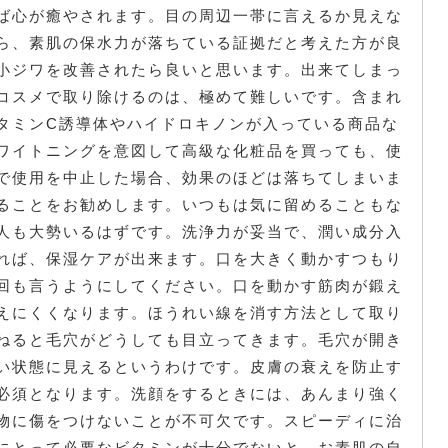
ば心が癒やされます。目の周辺一帯に言えるか見えな
ら、素肌の保水力が落ちている証拠だと考えた方が良
小ジワを改善されたら良いと思います。出来てしまっ
コスメで取り除けるのは、極めて難しいです。含まれ
タミンC誘導体やハイドロキノンが入っている商品な
ワイトニングを意図して高級な化粧品を買っても、使
で使用を中止した場合、効果のほどは落ちてしまいま
ることをお勧めします。いつもは気に留めることもな
人も大勢いるはずです。洗浄力が妥当で、潤い成分入
れば、保湿ケアが出来ます。口を大きく動かすつもり
回も言うようにしてください。口を動かす筋肉が鍛え
えにくくなります。ほうれい線を消す方法として取り
ねると毛穴がどうしても目立ってきます。毛穴が開き
い状態に見えるというわけです。皮膚の衰えを防止す
必須となります。洗顔をするときには、あんまり強く
物に傷をつけないことが不可欠です。スピーディに治
にとって必要なビタミンが十分でないと、お素肌の自