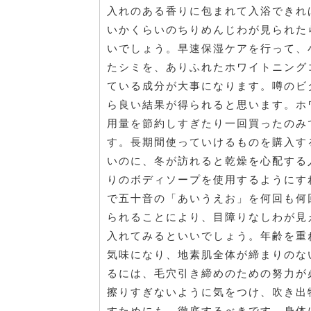
入れのある香りに包まれて入浴できれ
いかくらいのちりめんじわが見られた
いでしょう。早速保湿ケアを行って、
たシミを、ありふれたホワイトニング
ている成分が大事になります。噂のビ
ら良い結果が得られると思います。ホ
用量を節約しすぎたり一回買ったのみ
す。長期間使っていけるものを購入す
いのに、冬が訪れると乾燥を心配する
りのボディソープを使用するようにす
で五十音の「あいうえお」を何回も何
られることにより、目障りなしわが見
入れてみるといいでしょう。年齢を重
気味になり、地素肌全体が締まりのな
るには、毛穴引き締めのための努力が
擦りすぎないように気をつけ、吹き出
すためにも、徹底するべきです。身体