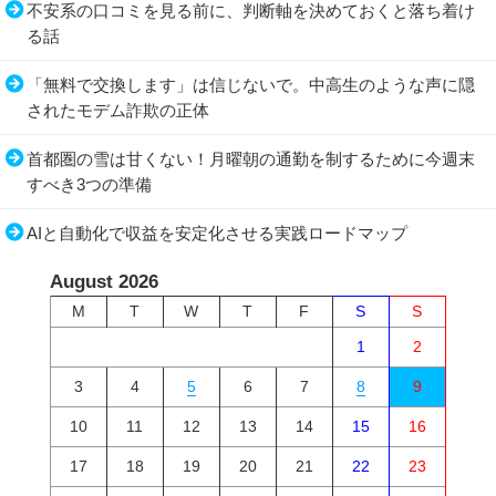
不安系の口コミを見る前に、判断軸を決めておくと落ち着け
る話
「無料で交換します」は信じないで。中高生のような声に隠
されたモデム詐欺の正体
首都圏の雪は甘くない！月曜朝の通勤を制するために今週末
すべき3つの準備
AIと自動化で収益を安定化させる実践ロードマップ
August 2026
M
T
W
T
F
S
S
1
2
3
4
5
6
7
8
9
10
11
12
13
14
15
16
17
18
19
20
21
22
23