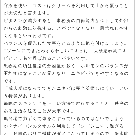
容液を使い、ラストはクリームを利用して上から覆うこと
が大切だと言えます。
ビタミンが減少すると、事務所の自衛能力が低下して外部
からの刺激に対抗することができなくなり、肌荒れしやす
くなるというわけです。
バランスを優先した食事をとるように気を付けましょう。
Tゾーンにできたわずらわしいニキビは、大概思春期ニキ
ビという名で呼ばれることが多いです。
思春期の頃は皮脂の分泌量が多く、ホルモンのバランスが
不均衡になることが元となり、ニキビができやすくなるの
です。
「成人期になってできたニキビは完全治癒しにくい」とい
う特徴があります。
毎晩のスキンケアを正しい方法で励行することと、秩序の
ある生活を送ることが大事です。
風呂場で力ずくで体をこすっているのではないでしょう
か？ナイロンのタオルを利用してゴシゴシこすり過ぎる
と、お肌のバリア機能がダメになってしまうので、保水能