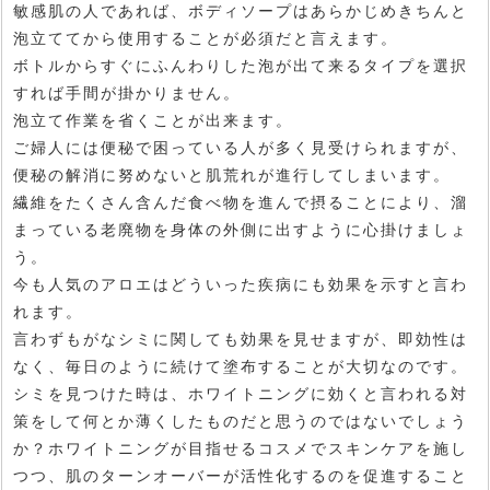
敏感肌の人であれば、ボディソープはあらかじめきちんと
泡立ててから使用することが必須だと言えます。
ボトルからすぐにふんわりした泡が出て来るタイプを選択
すれば手間が掛かりません。
泡立て作業を省くことが出来ます。
ご婦人には便秘で困っている人が多く見受けられますが、
便秘の解消に努めないと肌荒れが進行してしまいます。
繊維をたくさん含んだ食べ物を進んで摂ることにより、溜
まっている老廃物を身体の外側に出すように心掛けましょ
う。
今も人気のアロエはどういった疾病にも効果を示すと言わ
れます。
言わずもがなシミに関しても効果を見せますが、即効性は
なく、毎日のように続けて塗布することが大切なのです。
シミを見つけた時は、ホワイトニングに効くと言われる対
策をして何とか薄くしたものだと思うのではないでしょう
か？ホワイトニングが目指せるコスメでスキンケアを施し
つつ、肌のターンオーバーが活性化するのを促進すること