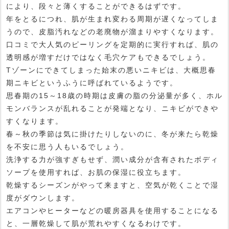
により、段々と薄くすることができるはずです。
年をとるにつれ、肌が生まれ変わる周期が遅くなってしま
うので、皮脂汚れなどの老廃物が溜まりやすくなります。
口コミで大人気のピーリングを定期的に実行すれば、肌の
透明感が増すだけではなく毛穴ケアもできるでしょう。
Tゾーンにできてしまった始末の悪いニキビは、大概思春
期ニキビというふうに呼ばれているようです。
思春期の15～18歳の時期は皮膚の脂の分泌量が多く、ホル
モンバランスが乱れることが発端となり、ニキビができや
すくなります。
春～秋の季節は気に掛けたりしないのに、冬が来たら乾燥
を不安に思う人もいるでしょう。
洗浄する力が強すぎもせず、潤い成分が含有されたボディ
ソープを使用すれば、お肌の保湿に役立ちます。
乾燥するシーズンがやって来ますと、空気が乾くことで湿
度がダウンします。
エアコンやヒーターなどの暖房器具を使用することになる
と、一層乾燥して肌が荒れやすくなるわけです。