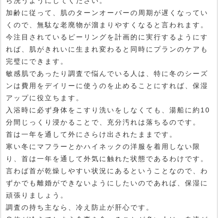
ら洗うようにしてください。
加齢に従って、肌のターンオーバーの周期が遅くなってい
くので、無駄な老廃物が溜まりやすくなると言われます。
今注目されているピーリングを計画的に実行するようにす
れば、肌がきれいに生まれ変わると同時にプランのケアも
完璧にできます。
敏感肌であったり調査で悩んでいる人は、特に冬のシーズ
ンは費用をデイリーに使うのを止めることにすれば、保湿
アップに役立ちます。
入浴時に必ず身体をこすり洗いをしなくても、湯船に約10
分間じっくり浸かることで、充分汚れは落ちるのです。
首は一年を通して外にさらけ出されたままです。
寒い冬にマフラーとかハイネックの洋服を着用しない限
り、首は一年を通して外気に触れた状態であるわけです。
言わば首が乾燥しやすい状況にあるということなので、わ
ずかでも離婚ができないようにしたいのであれば、保湿に
頑張りましょう。
調査の持ち主なら、冷え防止が肝心です。