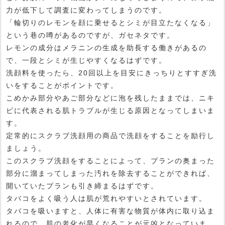
力が低下して調査に変わってしまうのです。
「輪切りのレモンを顔に乗せるとシミが目立たなくなる」
という巷の噂があるのですが、ガセネタです。
レモンの成分はメラニンの生成を助長する働きがあるの
で、一段とシミが生じやすくなるはずです。
洗顔料を使ったら、20回以上を目安にきっちりとすすぎ洗
いをすることがポイントです。
こめかみ部分やあご部分などに泡を残したままでは、ニキ
ビに代表される肌トラブルが生じる原因となってしまいま
す。
定常的にスクラブ洗顔用の商品で洗顔をすることを励行し
ましょう。
このスクラブ洗顔をすることによって、プランの奥まった
部分に溜まってしまった汚れを除去することができれば、
開いていたプランも引き締まるはずです。
タバコをよく吸う人は肌が荒れやすいとされています。
タバコを吸いますと、人体に有害な物質が体内に取り込ま
れるので、肌の老化が早くなることが元凶となっていま