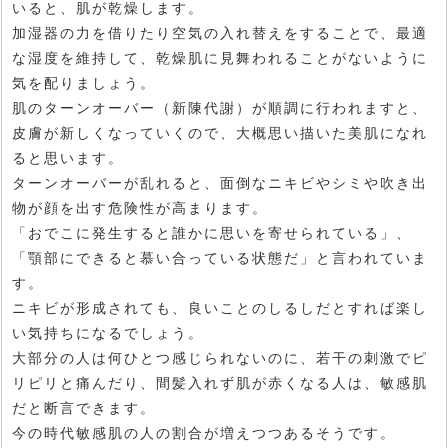
いると、肌が乾燥します。
加湿器の力を借りたり空気の入れ替えをすることで、最適
な湿度を維持して、乾燥肌に見舞われることがないように
気を配りましょう。
肌のターンオーバー（新陳代謝）が順調に行われますと、
皮膚が新しくなっていくので、大概思い描いた美肌になれ
ると思います。
ターンオーバーが乱れると、面倒なニキビやシミや吹き出
物が顔を出す危険性が高まります。
「おでこに発生すると誰かに思いを寄せられている」、
「顎部にできると慕い合っている状態だ」と言われていま
す。
ニキビが形成されても、良いことのしるしだとすれば楽し
い気持ちになるでしょう。
大部分の人は何ひとつ感じられないのに、若干の刺激でピ
リピリと痛んだり、間髪入れず肌が赤くなる人は、敏感肌
だと断言できます。
今の時代敏感肌の人の割合が増えつつあるそうです。