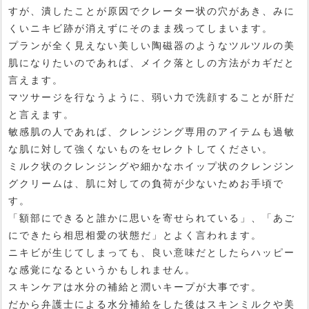
すが、潰したことが原因でクレーター状の穴があき、みに
くいニキビ跡が消えずにそのまま残ってしまいます。
プランが全く見えない美しい陶磁器のようなツルツルの美
肌になりたいのであれば、メイク落としの方法がカギだと
言えます。
マツサージを行なうように、弱い力で洗顔することが肝だ
と言えます。
敏感肌の人であれば、クレンジング専用のアイテムも過敏
な肌に対して強くないものをセレクトしてください。
ミルク状のクレンジングや細かなホイップ状のクレンジン
グクリームは、肌に対しての負荷が少ないためお手頃で
す。
「額部にできると誰かに思いを寄せられている」、「あご
にできたら相思相愛の状態だ」とよく言われます。
ニキビが生じてしまっても、良い意味だとしたらハッピー
な感覚になるというかもしれません。
スキンケアは水分の補給と潤いキープが大事です。
だから弁護士による水分補給をした後はスキンミルクや美