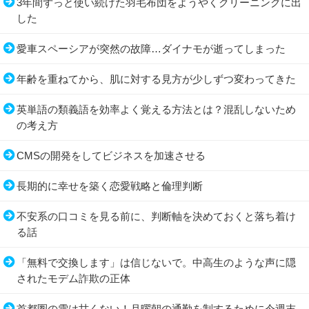
3年間ずっと使い続けた羽毛布団をようやくクリーニングに出
した
愛車スペーシアが突然の故障…ダイナモが逝ってしまった
年齢を重ねてから、肌に対する見方が少しずつ変わってきた
英単語の類義語を効率よく覚える方法とは？混乱しないため
の考え方
CMSの開発をしてビジネスを加速させる
長期的に幸せを築く恋愛戦略と倫理判断
不安系の口コミを見る前に、判断軸を決めておくと落ち着け
る話
「無料で交換します」は信じないで。中高生のような声に隠
されたモデム詐欺の正体
首都圏の雪は甘くない！月曜朝の通勤を制するために今週末