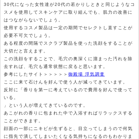
30代になった女性達が20代の若かりしときと同じようなコ
スメを使用してスキンケアに取り組んでも、肌力の改善に
はつながらないでしょう。
使用するコスメ製品は一定の期間でセレクトし直すことが
必要不可欠でしょう。
ある程度の間隔でスクラブ製品を使った洗顔をすることが
大切だと言えます。
この洗顔をすることで、毛穴の奥深くに溜まった汚れを除
去すれば、毛穴も通常状態に戻ると思います。
参考にしたサイト＞＞＞＞＞
御殿場 浮気調査
ここに来て石けんを好んで使う人が減ってきています。
反対に「香りを第一に考えているので費用を好んで使って
いる。
」という人が増えてきているのです。
あこがれの香りに包まれた中で入浴すればリラックスする
ことができます。
顔面の一部にニキビが生ずると、目立ってしまうので何気
に指先で潰してしまいたくなる気持ちになるのもわかりま