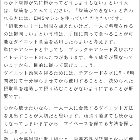
らか下腹部が気に掛かってどうしようもない」という人
は、腹筋をしてみてください。「腹筋ができない」と言わ
れる方には、EMSマシンを使っていただきたいです。
「摂取カロリーに制限を加えたいけど、一人で料理を作る
のは鬱陶しい」という時は、手軽に買って食べることが可
能なダイエット食品を活用したらよいと考えます。
単にチアシードと申しても、ブラックチアシード及びホワ
イトチアシードのふたつがあります。各々成分が異なって
いますから、目的に従って選びましょう。
ダイエット効果を得るためには、チアシードを水に5～6時
間浸けて十分膨らませてから使用することと、決められた
摂取量を超過して摂り込むことがないようにすることが肝
要です。
心から痩せたいなら、一人一人に合致するダイエット方法
を見出すことが大切だと思います。頑張り過ぎても続かな
くなってしまいますから、マイペースを保てる方法を探し
出しましょう。
激しい食事制限に取り組むと、栄養不足が誘因となって便