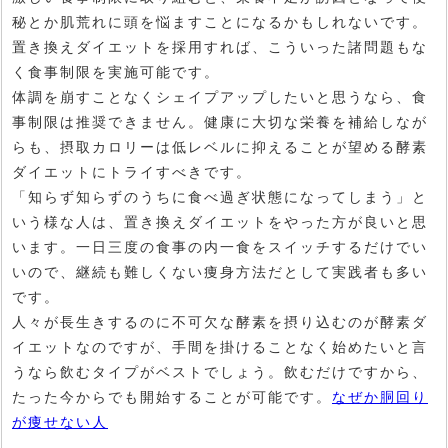
秘とか肌荒れに頭を悩ますことになるかもしれないです。
置き換えダイエットを採用すれば、こういった諸問題もな
く食事制限を実施可能です。
体調を崩すことなくシェイプアップしたいと思うなら、食
事制限は推奨できません。健康に大切な栄養を補給しなが
らも、摂取カロリーは低レベルに抑えることが望める酵素
ダイエットにトライすべきです。
「知らず知らずのうちに食べ過ぎ状態になってしまう」と
いう様な人は、置き換えダイエットをやった方が良いと思
います。一日三度の食事の内一食をスイッチするだけでい
いので、継続も難しくない痩身方法だとして実践者も多い
です。
人々が長生きするのに不可欠な酵素を摂り込むのが酵素ダ
イエットなのですが、手間を掛けることなく始めたいと言
うなら飲むタイプがベストでしょう。飲むだけですから、
たった今からでも開始することが可能です。
なぜか胴回り
が痩せない人