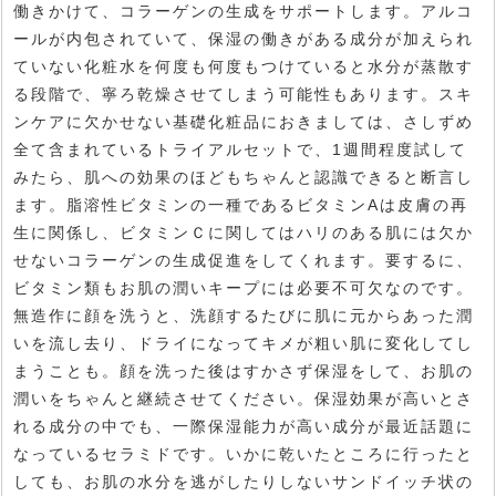
働きかけて、コラーゲンの生成をサポートします。アルコ
ールが内包されていて、保湿の働きがある成分が加えられ
ていない化粧水を何度も何度もつけていると水分が蒸散す
る段階で、寧ろ乾燥させてしまう可能性もあります。スキ
ンケアに欠かせない基礎化粧品におきましては、さしずめ
全て含まれているトライアルセットで、1週間程度試して
みたら、肌への効果のほどもちゃんと認識できると断言し
ます。脂溶性ビタミンの一種であるビタミンAは皮膚の再
生に関係し、ビタミンＣに関してはハリのある肌には欠か
せないコラーゲンの生成促進をしてくれます。要するに、
ビタミン類もお肌の潤いキープには必要不可欠なのです。
無造作に顔を洗うと、洗顔するたびに肌に元からあった潤
いを流し去り、ドライになってキメが粗い肌に変化してし
まうことも。顔を洗った後はすかさず保湿をして、お肌の
潤いをちゃんと継続させてください。保湿効果が高いとさ
れる成分の中でも、一際保湿能力が高い成分が最近話題に
なっているセラミドです。いかに乾いたところに行ったと
しても、お肌の水分を逃がしたりしないサンドイッチ状の