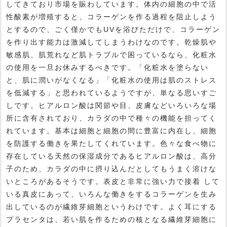
してきており市場を賑わしています。体内の細胞の中で活
性酸素が増殖すると、コラーゲンを作る過程を阻止しよう
とするので、ごく僅かでもUVを浴びただけで、コラーゲン
を作り出す能力は激減してしまうわけなのです。乾燥肌や
敏感肌、肌荒れなど肌トラブルで困っているなら、化粧水
の使用を一旦お休みするべきです。「化粧水を塗らない
と、肌に潤いがなくなる」「化粧水の使用は肌のストレス
を低減する」と思われているようですが、単なる思いすご
しです。ヒアルロン酸は関節や目、皮膚などいろいろな場
所に含有されており、カラダの中で種々の機能を担ってく
れています。基本は細胞と細胞の間に豊富に内在し、細胞
を防護する働きを果たしてくれています。色々な食べ物に
存在している天然の保湿成分であるヒアルロン酸は、高分
子のため、カラダの中に摂り込んだとしてもうまく溶けな
いところがあるそうです。表皮と非常に強い力で接着 して
いる真皮にあって、いろんな働きをするコラーゲンを生み
出しているのが繊維芽細胞というわけです。よく耳にする
プラセンタは、若い肌を作るための核となる繊維芽細胞に