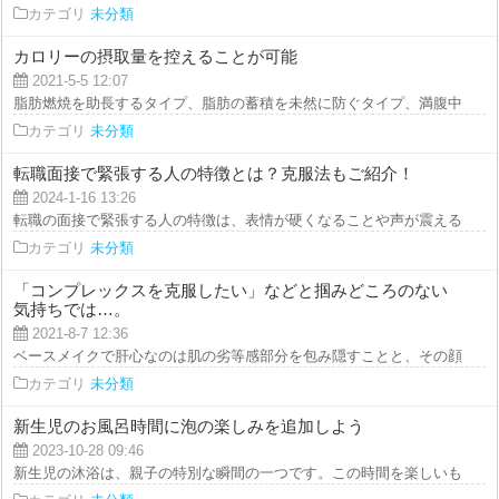
カテゴリ
未分類
カロリーの摂取量を控えることが可能
2021-5-5 12:07
脂肪燃焼を助長するタイプ、脂肪の蓄積を未然に防ぐタイプ、満腹中枢を刺激
カテゴリ
未分類
転職面接で緊張する人の特徴とは？克服法もご紹介！
2024-1-16 13:26
転職の面接で緊張する人の特徴は、表情が硬くなることや声が震えること、ま
カテゴリ
未分類
「コンプレックスを克服したい」などと掴みどころのない
気持ちでは…。
2021-8-7 12:36
ベースメイクで肝心なのは肌の劣等感部分を包み隠すことと、その顔に立体感
カテゴリ
未分類
新生児のお風呂時間に泡の楽しみを追加しよう
2023-10-28 09:46
新生児の沐浴は、親子の特別な瞬間の一つです。この時間を楽しいものにする