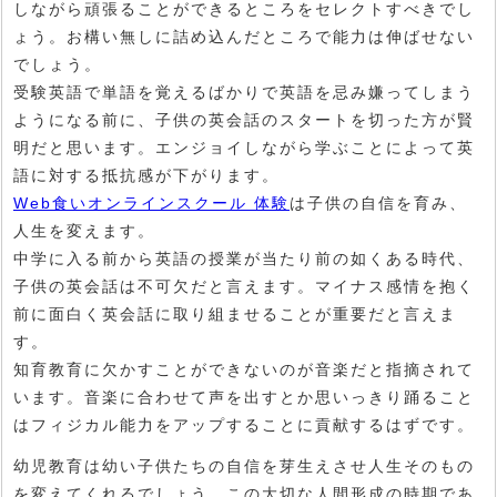
しながら頑張ることができるところをセレクトすべきでし
ょう。お構い無しに詰め込んだところで能力は伸ばせない
でしょう。
受験英語で単語を覚えるばかりで英語を忌み嫌ってしまう
ようになる前に、子供の英会話のスタートを切った方が賢
明だと思います。エンジョイしながら学ぶことによって英
語に対する抵抗感が下がります。
Web食いオンラインスクール 体験
は子供の自信を育み、
人生を変えます。
中学に入る前から英語の授業が当たり前の如くある時代、
子供の英会話は不可欠だと言えます。マイナス感情を抱く
前に面白く英会話に取り組ませることが重要だと言えま
す。
知育教育に欠かすことができないのが音楽だと指摘されて
います。音楽に合わせて声を出すとか思いっきり踊ること
はフィジカル能力をアップすることに貢献するはずです。
幼児教育は幼い子供たちの自信を芽生えさせ人生そのもの
を変えてくれるでしょう。この大切な人間形成の時期であ