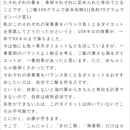
たそれぞれの量を、食材それぞれに定められた単位でとる
ことです。(ご飯150グラムで炭水化物1)(魚約70グラムで
タンパク質1)
私がこのそれぞれの栄養素をバランス良くとるダイエット
を実践してどうだったかというと、104キロの体重が、一
年で92キロまで落ちました。
今は他にも色々寒天ダイエットなどを試していますが、一
番最初のバランスよく献立を考え、ご飯の重さも測るダイ
エットが、一番効果があったと思います。ただ、めちゃく
ちゃ面倒くさかったです。
それぞれの栄養素をバランス良くとるダイエットをおすす
めしたい人は、自分でご飯を作る人です。
というか、自炊しないと油の量からきちんと単位を計算で
きないので、自炊は絶対必須です。
自炊ができない人は、このダイエットは向いていないどこ
ろか不可能です。
とにかく、お腹が空きます。
そこで、「こんにゃく」「きのこ類」「海藻類」だけはカ