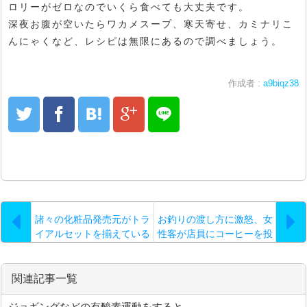
ロリーがゼロなのでいくら食べても大丈夫です。
深夜お腹が空いたらワカメスープ、寒天寄せ、カミナリこ
んにゃくなど、レシピは無限にあるので調べましょう。
作成者 :
a9biqz38
諸々の化粧品発売元がトラ
お釣りの渡し方に激怒、女
イアルセットを揃えている
性客が店員にコーヒーを投
ので試した方が
げつける！？
関連記事一覧
ジョギングなどの有酸素運動をすると