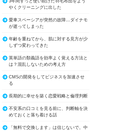
3年間ずっと使い続けた羽毛布団をよう
やくクリーニングに出した
愛車スペーシアが突然の故障…ダイナモ
が逝ってしまった
年齢を重ねてから、肌に対する見方が少
しずつ変わってきた
英単語の類義語を効率よく覚える方法と
は？混乱しないための考え方
CMSの開発をしてビジネスを加速させ
る
長期的に幸せを築く恋愛戦略と倫理判断
不安系の口コミを見る前に、判断軸を決
めておくと落ち着ける話
「無料で交換します」は信じないで。中