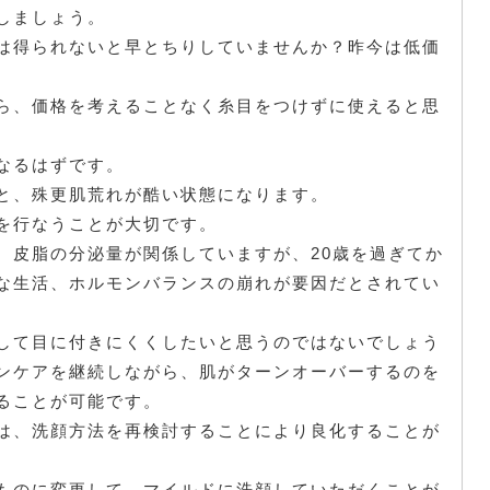
しましょう。
は得られないと早とちりしていませんか？昨今は低価
ら、価格を考えることなく糸目をつけずに使えると思
なるはずです。
と、殊更肌荒れが酷い状態になります。
を行なうことが大切です。
、皮脂の分泌量が関係していますが、20歳を過ぎてか
な生活、ホルモンバランスの崩れが要因だとされてい
して目に付きにくくしたいと思うのではないでしょう
ンケアを継続しながら、肌がターンオーバーするのを
ることが可能です。
は、洗顔方法を再検討することにより良化することが
ものに変更して、マイルドに洗顔していただくことが