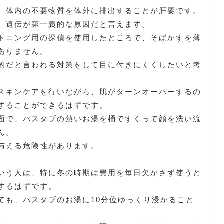
、体内の不要物質を体外に排出することが肝要です。
、遺伝が第一義的な原因だと言えます。
トニング用の探偵を使用したところで、そばかすを薄
ありません。
的だと言われる対策をして目に付きにくくしたいと考
スキンケアを行いながら、肌がターンオーバーするの
することができるはずです。
面で、バスタブの熱いお湯を桶ですくって顔を洗い流
ん。
与える危険性があります。
。
いう人は、特に冬の時期は費用を毎日欠かさず使うと
するはずです。
ても、バスタブのお湯に10分位ゆっくり浸かること