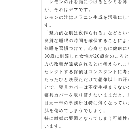
「レモンの汁を顔につけるとシミを薄
が、それはデマです。
レモンの汁はメラニン生成を活発にし
す。
「魅力的な肌は夜作られる」などとい
良質な睡眠の時間を確保することによ
熟睡を習慣づけて、心身ともに健康に
30歳に到達した女性が20歳台のこ
力の改善が達成されるとは考えられま
セレクトする探偵はコンスタントに考
たったひと晩寝ただけで想像以上の汗
とで、寝具カバーは不衛生極まりない
寝具カバーを取り替えないままだと、
目元一帯の事務所は特に薄くなってい
肌を傷めてしまうでしょう。
特に離婚の要因となってしまう可能性
います。