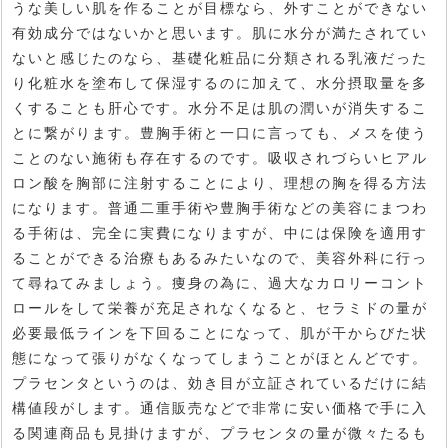
うな美しい肌を作ることが目標なら、外すことができない
有効成分ではないかと思います。肌に水分が満たされてい
ないと感じたのなら、基礎化粧品に分類される乳液だった
り化粧水を塗布して保湿するのに加えて、水分摂取量を多
くすることも肝心です。水分不足は肌の潤いが消失するこ
とに繋がります。豊胸手術と一口に言っても、メスを使う
ことのない施術も存在するのです。吸収されづらいヒアル
ロン酸を胸部に注射することにより、理想の胸を得る方法
になります。普通二重手術や豊胸手術などの美容にまつわ
る手術は、完全に実費になりますが、中には保険を適用す
ることができる治療もあるみたいなので、美容外科に行っ
て尋ねてみましょう。痩身の為に、過大なカロリーコント
ロールをして栄養が充足されなくなると、セラミドの量が
必要最低ラインを下回ることになって、肌が干からびた状
態になって張りがなくなってしまうことがほとんどです。
プラセンタというのは、効き目が立証されているだけに結
構値段がします。通信販売などで非常に安い価格で手に入
る関連商品も見掛けますが、プラセンタの量が微々たるも