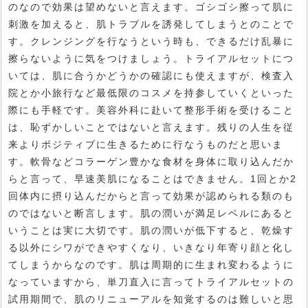
のなので効果は望めないと言えます。ゴシゴシ擦って肌に
刺激を加えると、肌トラブルを誘発してしまうとのことで
す。クレンジングを行なうという時も、できるだけ乱暴に
擦らないように気をつけましょう。トライアルセットにつ
いては、肌に合うかどうかの確認にも使えますが、検査入
院とか小旅行など最低限のコスメを持参していくといった
際にも手軽です。美容外科に赴いて整形手術を受けること
は、恥ずかしいことではないと言えます。残りの人生を従
来よりポジティブに生きるために行なうものだと思いま
す。軟骨などコラーゲン豊かな食材を身体に取り込んだか
らと言って、早速美肌になることはできません。1回とか2
回体内に摂り込んだからと言って効果が認められる類のも
のではないと断言します。肌の潤いが満足レベルにあると
いうことは実に大切です。肌の潤いが低下すると、乾燥す
る以外にシワができやすくなり、いきなり年寄り顔と化し
てしまうからなのです。肌は周期的に生まれ変わるように
なっていますから、単刀直入に言ってトライアルセットの
試用期間で、肌のリニューアルを知覚するのは難しいと思