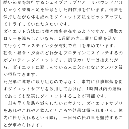
酷い節食を敢行するシェイプアップだと、リバウンドだけ
じゃなく栄養不足を筆頭とした副作用を伴います。健康を
保持しながら体を絞れるダイエット方法をピックアップし
てトライしていただきたいです。
ダイエット方法には種々雑多存在するようですが、摂取カ
ロリーを減らしたいなら、1週間の内土曜と日曜を活かし
て行なうファスティングが有効で注目を集めています。
朝食・昼食・夕食のどれかをプロテインにスイッチするの
がプロテインダイエットです。摂取カロリーは控えなが
ら、ダイエットに勤しんでいる人に欠かせないタンパク質
が摂取できます。
ただ単に運動に取り組むのではなく、事前に脂肪燃焼を促
すダイエットサプリを飲用しておけば、1時間以内の運動
であっても堅実にダイエットすることが可能です。
一刻も早く脂肪を減らしたいと考えて、ダイエットサプリ
をあれやこれやと飲んだところで効果は得られません。体
内に摂り入れるという際は、一日分の摂取量を堅持するこ
とが求められます。