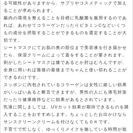
る可能性がありますから、サプリやコスメティックで加え
ることが求められます。
腸内の環境を整えることを目標に乳酸菌を服用するのであ
れば、あわせてコラーゲンだったりビタミンCなどいくつ
もの成分を摂取することができるものを選定することが大
切です。
シートマスクにてお肌の奥の部位まで美容液を行き届かせ
たら、保湿クリームによって蓋をすることが要されます。
剥がしたシートマスクは膝であるとか肘はむろんですが、
全身に用いれば最後の最後までちゃんと使い切れることが
できるわけです。
スッポンに内包されているコラーゲンは女性に嬉しい効果
がいっぱいあると断言できますが、男性の人にも薄毛対策
だったり健康維持などに効果があるとされています。
乳液に関しましては、UVカット効果が期待できるものを購
入することをおすすめします。ちょっとしたお出かけなら
サンスクリーンクリームを付けなくてもＯＫです。
子育てで忙しなく、ゆっくりメイクを施している時間が捻