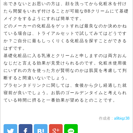
出できないとお思いの方は、顔を洗ってから化粧水を付け
たら間髪をいれず付けることが可能なBBクリームにて基礎
メイクをするようにすれば簡単です。
どのメーカーの化粧品をゲットすれば最良なのか決めかね
ている場合は、トライアルセットで試してみてはどうです
か？ご自分に最もしっくりくる化粧品を探すことができる
はずです。
基礎化粧品に入る乳液とクリームと申しますのは両方おん
なじだと言える効果が見受けられるのです。化粧水使用後
にいずれの方を使った方が賢明なのかは肌質を考慮して判
断すると間違いないでしょう。
プラセンタドリンクに関しては、食後から少し経過した就
寝前が良いでしょう。お肌のゴールデンタイムと考えられ
ている時間に摂ると一番効果が望めるとのことです。
作成者 :
a9biqz38