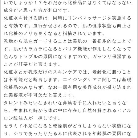
いでしょうか！？それだから化粧品にはなくてはならない
成分だと思った方が利口です。
化粧水を付ける際は、同時にリンパマッサージを実施する
と有効です。血行が促されるので、肌の健康状態も向上さ
れ化粧のノリも良くなると指摘されています。
乾燥から肌をガードすることは美肌の一番初歩的なことで
す。肌がカラカラになるとバリア機能が作用しなくなって
色んなトラブルの原因になりますので、ガッツリ保湿する
ことが肝要だと言えます。
化粧水とか乳液だけのスキンケアでは、老齢化に勝つこと
は不可能だと断言します。エイジングケアに関しては基礎
化粧品のみならず、なお一層有用な美容成分が盛り込まれ
た美容液が不可欠だと言えます。
タレントみたいなきれいな鼻筋を手に入れたいと言うな
ら、生まれた時から体の中に存在し自然分解されるヒアル
ロン酸注入が一押しです。
セラミド不足になると乾燥肌がどうしようもない状態にな
り、シワであったりたるみに代表される年齢肌の要因にな