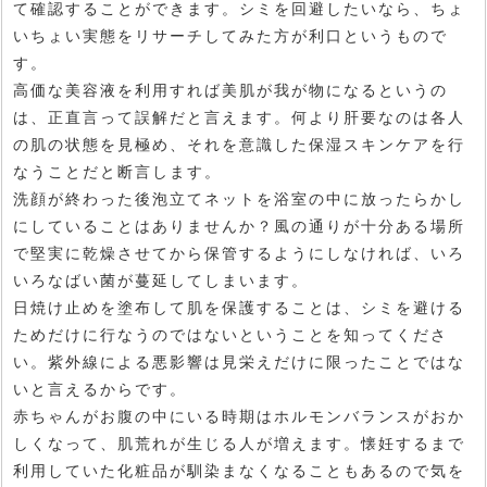
て確認することができます。シミを回避したいなら、ちょ
いちょい実態をリサーチしてみた方が利口というもので
す。
高価な美容液を利用すれば美肌が我が物になるというの
は、正直言って誤解だと言えます。何より肝要なのは各人
の肌の状態を見極め、それを意識した保湿スキンケアを行
なうことだと断言します。
洗顔が終わった後泡立てネットを浴室の中に放ったらかし
にしていることはありませんか？風の通りが十分ある場所
で堅実に乾燥させてから保管するようにしなければ、いろ
いろなばい菌が蔓延してしまいます。
日焼け止めを塗布して肌を保護することは、シミを避ける
ためだけに行なうのではないということを知ってくださ
い。紫外線による悪影響は見栄えだけに限ったことではな
いと言えるからです。
赤ちゃんがお腹の中にいる時期はホルモンバランスがおか
しくなって、肌荒れが生じる人が増えます。懐妊するまで
利用していた化粧品が馴染まなくなることもあるので気を