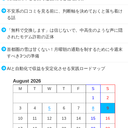
不安系の口コミを見る前に、判断軸を決めておくと落ち着け
る話
「無料で交換します」は信じないで。中高生のような声に隠
されたモデム詐欺の正体
首都圏の雪は甘くない！月曜朝の通勤を制するために今週末
すべき3つの準備
AIと自動化で収益を安定化させる実践ロードマップ
August 2026
M
T
W
T
F
S
S
1
2
3
4
5
6
7
8
9
10
11
12
13
14
15
16