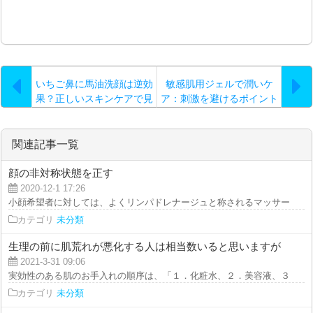
いちご鼻に馬油洗顔は逆効
敏感肌用ジェルで潤いケ
果？正しいスキンケアで見
ア：刺激を避けるポイント
違える肌へ
関連記事一覧
顔の非対称状態を正す
2020-12-1 17:26
小顔希望者に対しては、よくリンパドレナージュと称されるマッサージが施さ
カテゴリ
未分類
生理の前に肌荒れが悪化する人は相当数いると思いますが
2021-3-31 09:06
実効性のある肌のお手入れの順序は、「１．化粧水、２．美容液、３．乳液、
カテゴリ
未分類