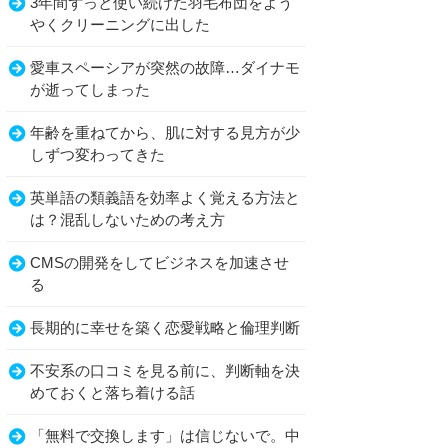
3年間ずっと使い続けた羽毛布団をよう
やくクリーニングに出した
愛車スペーシアが突然の故障…ダイナモ
が逝ってしまった
年齢を重ねてから、肌に対する見方が少
しずつ変わってきた
英単語の類義語を効率よく覚える方法と
は？混乱しないための考え方
CMSの開発をしてビジネスを加速させ
る
長期的に幸せを築く恋愛戦略と倫理判断
不安系の口コミを見る前に、判断軸を決
めておくと落ち着ける話
「無料で交換します」は信じないで。中